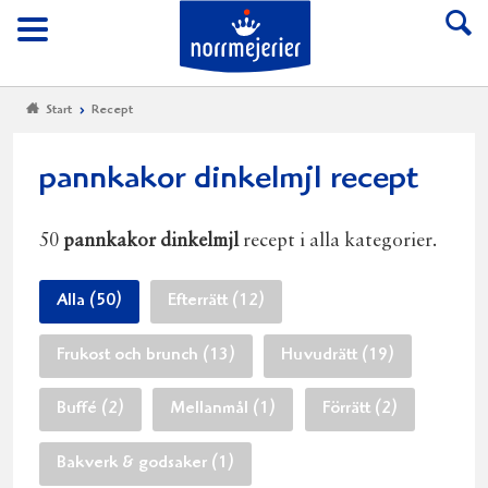
Till Norrmejerier start
Meny
Start
Recept
pannkakor dinkelmjl recept
50
pannkakor dinkelmjl
recept i alla kategorier.
Alla (50)
Efterrätt (12)
Frukost och brunch (13)
Huvudrätt (19)
Buffé (2)
Mellanmål (1)
Förrätt (2)
Bakverk & godsaker (1)