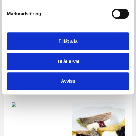
Marknadsföring
Tillåt alla
Tillåt urval
Plättar
Hallonvåfflor med
vaniljvisp
Avvisa