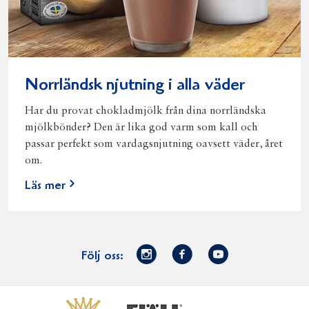
Norrländsk njutning i alla väder
Har du provat chokladmjölk från dina norrländska
mjölkbönder? Den är lika god varm som kall och
passar perfekt som vardagsnjutning oavsett väder, året
om.
Läs mer
Norrmejerier
Facebook
Youtube
Följ oss:
på
Instagram
Västerbottensost
Fjällfil
Verum