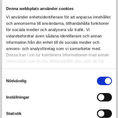
Dinkelplättar med
Pannkaksknyten med
Denna webbplats använder cookies
stekta äppelskivor,
äpplen och
Vi använder enhetsidentifierare för att anpassa innehållet
rinnande honung och
mandelmassa
och annonserna till användarna, tillhandahålla funktioner
valnötter
för sociala medier och analysera vår trafik. Vi
vidarebefordrar även sådana identifierare och annan
information från din enhet till de sociala medier och
annons- och analysföretag som vi samarbetar med.
Dessa kan i sin tur kombinera informationen med annan
information som du har tillhandahållit eller som de har
samlat in när du har använt deras tjänster.
Samtyckesval
Nödvändig
Vaniljpannkaksrullar
Västerbottensost-plättar
Inställningar
med sikrom, röd lök
och créme fraiche
Statistik