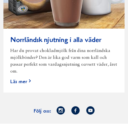
Norrländsk njutning i alla väder
Har du provat chokladmjölk från dina norrländska
mjölkbönder? Den är lika god varm som kall och
passar perfekt som vardagsnjutning oavsett väder, året
om.
Läs mer
Norrmejerier
Facebook
Youtube
Följ oss:
på
Instagram