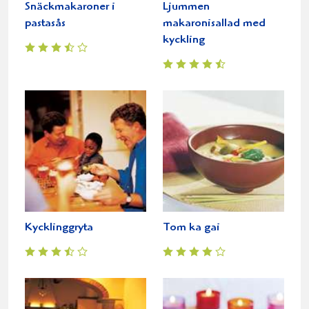
Snäckmakaroner i
Ljummen
pastasås
makaronisallad med
kyckling
Kycklinggryta
Tom ka gai