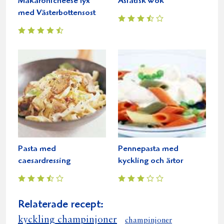
Makaronicheese lyx
Asiatisk wok
med Västerbottensost
Pasta med
Pennepasta med
caesardressing
kyckling och ärtor
Relaterade recept:
kyckling champinjoner
champinjoner