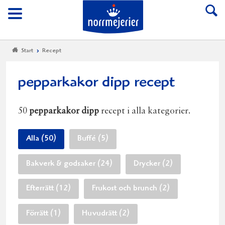
Till Norrmejerier start
Meny
Start
Recept
pepparkakor dipp recept
50
pepparkakor dipp
recept i alla kategorier.
Alla (50)
Buffé (5)
Bakverk & godsaker (24)
Drycker (2)
Efterrätt (12)
Frukost och brunch (2)
Förrätt (1)
Huvudrätt (2)