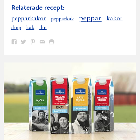
Relaterade recept:
peppar
pepparkakor
kakor
pepparkak
dipp
kak
dip
Dela
Dela
Dela
Dela
Skriv
på
på
på
via
ut
Facebook
Twitter
Pinterest
e-
post