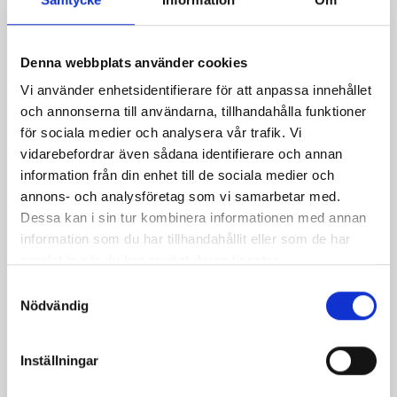
Denna webbplats använder cookies
Vi använder enhetsidentifierare för att anpassa innehållet
och annonserna till användarna, tillhandahålla funktioner
för sociala medier och analysera vår trafik. Vi
vidarebefordrar även sådana identifierare och annan
information från din enhet till de sociala medier och
annons- och analysföretag som vi samarbetar med.
Fikonparfait med
Morotskaka med
Dessa kan i sin tur kombinera informationen med annan
pepparkaka
pepparkaksfil
information som du har tillhandahållit eller som de har
samlat in när du har använt deras tjänster.
Samtyckesval
Nödvändig
Inställningar