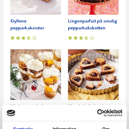
Gyllene
Lingonparfait på smulig
pepparkaksrutor
pepparkaksbotten
Mjuk pepparkaka
Mandelmördegshjärtan
fyllda med
pepparkakstryffel
Samtycke
Information
Om