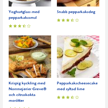
Yoghurtglass med
Snabb pepparkaksdeg
pepparkakssmul
Krispig kyckling med
Pepparkakscheesecake
Norrmejerier Greve®
med syltad lime
och citruskokta
morötter