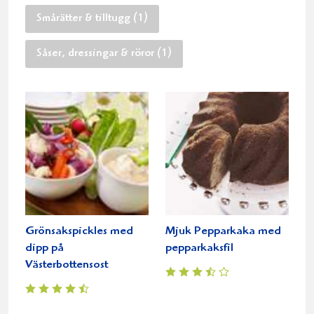
Smårätter & tilltugg (1)
Såser, dressingar & röror (1)
Grönsakspickles med
Mjuk Pepparkaka med
dipp på
pepparkaksfil
Västerbottensost