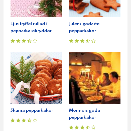
Ljus tryffel rullad i
Julens godaste
pepparkakskryddor
pepparkakor
Skurna pepparkakor
Mormors goda
pepparkakor