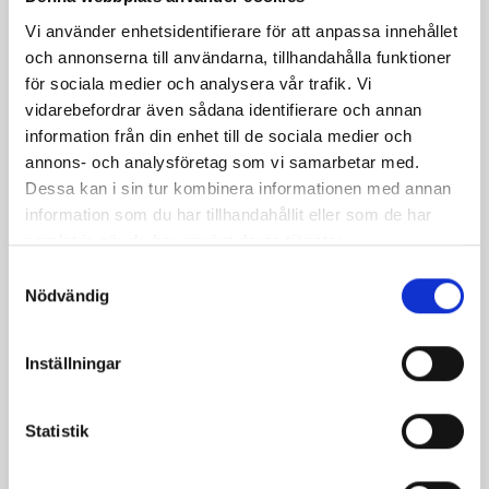
Vi använder enhetsidentifierare för att anpassa innehållet
Sommarsallad med
Fullkornspasta med
och annonserna till användarna, tillhandahålla funktioner
kräftröra
tomatsås och köttbullar
för sociala medier och analysera vår trafik. Vi
vidarebefordrar även sådana identifierare och annan
information från din enhet till de sociala medier och
annons- och analysföretag som vi samarbetar med.
Dessa kan i sin tur kombinera informationen med annan
information som du har tillhandahållit eller som de har
samlat in när du har använt deras tjänster.
Samtyckesval
Nödvändig
Inställningar
Snabb fiskgratäng
Tomat- och
fetaostsallad till grillat
Statistik