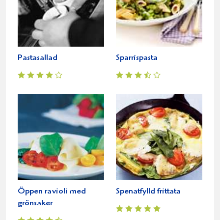
Pastasallad
Sparrispasta
Öppen ravioli med
Spenatfylld frittata
grönsaker