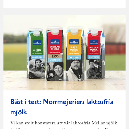
på
på
på
via
ut
Facebook
Twitter
Pinterest
e-
post
Bäst i test: Norrmejeriers laktosfria
mjölk
Vi kan stolt konstatera att vår laktosfria Mellanmjölk