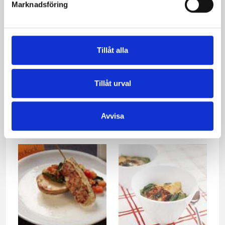
Marknadsföring
Tillåt alla
Tillåt urval
Vegetarisk lasagne
Parmalindad laxfilé på
couscousbädd
Avvisa