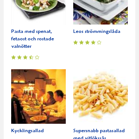
Pasta med spenat,
Leos strömmingslåda
fetaost och rostade
valnötter
Kycklingsallad
Supersnabb pastasallad
med vitlökssås