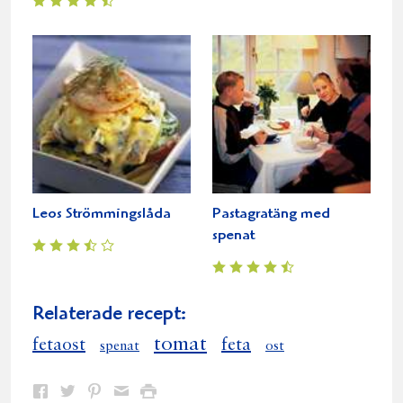
Leos Strömmingslåda
Pastagratäng med
spenat
Relaterade recept:
tomat
fetaost
feta
spenat
ost
Dela
Dela
Dela
Dela
Skriv