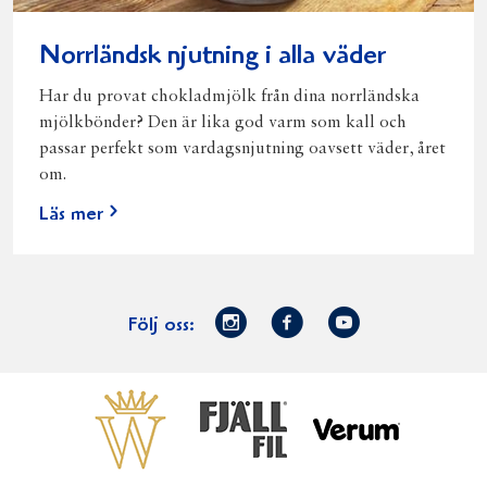
Norrländsk njutning i alla väder
Har du provat chokladmjölk från dina norrländska
mjölkbönder? Den är lika god varm som kall och
passar perfekt som vardagsnjutning oavsett väder, året
om.
Läs mer
Norrmejerier
Facebook
Youtube
Följ oss:
på
Instagram
Västerbottensost
Fjällfil
Verum
Start
Gör gott för
Gör gott för
Norrländska
Våra
Goda 
Norrland
Planeten
mjölkbönder
goda