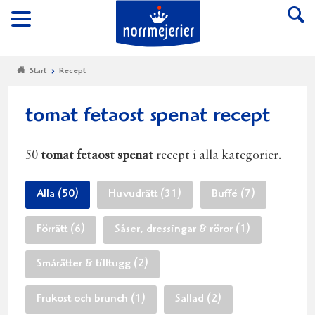
Till Norrmejerier start
Meny
Start
Recept
tomat fetaost spenat recept
50
tomat fetaost spenat
recept i alla kategorier.
Alla (50)
Huvudrätt (31)
Buffé (7)
Förrätt (6)
Såser, dressingar & röror (1)
Smårätter & tilltugg (2)
Frukost och brunch (1)
Sallad (2)