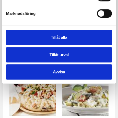
Marknadsföring
Tillåt alla
Ugnsbakad torsk
Laxfärsbiffar med stekta
tomater
Tillåt urval
Avvisa