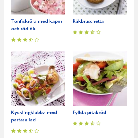
Tonfiskröra med kapris
Räkbruschetta
och rödlök
Kycklingklubba med
Fyllda pitabröd
pastasallad