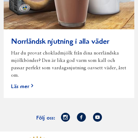
Norrländsk njutning i alla väder
Har du provat chokladmjölk från dina norrländska
mjölkbönder? Den är lika god varm som kall och
passar perfekt som vardagsnjutning oavsett väder, året
om.
Läs mer
Norrmejerier
Facebook
Youtube
Följ oss:
på
Instagram