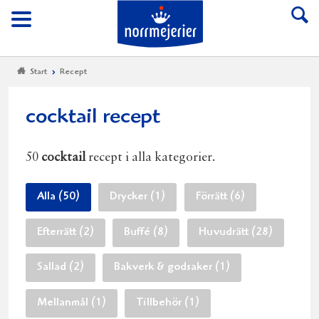
Till Norrmejerier start
Meny
Start
Recept
cocktail recept
50
cocktail
recept i alla kategorier.
Alla (50)
Drycker (1)
Förrätt (6)
Efterrätt (2)
Buffé (8)
Huvudrätt (28)
Sallad (2)
Bakverk & godsaker (1)
Mellanmål (1)
Tillbehör (1)