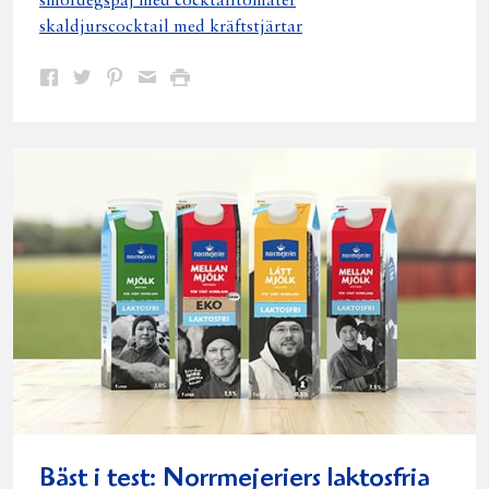
smördegspaj med cocktailtomater
skaldjurscocktail med kräftstjärtar
Dela
Dela
Dela
Dela
Skriv
på
på
på
via
ut
Facebook
Twitter
Pinterest
e-
post
Bäst i test: Norrmejeriers laktosfria