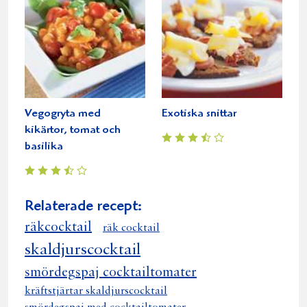
Vegogryta med
Exotiska snittar
kikärtor, tomat och
basilika
Relaterade recept:
räkcocktail
räk cocktail
skaldjurscocktail
smördegspaj cocktailtomater
kräftstjärtar skaldjurscocktail