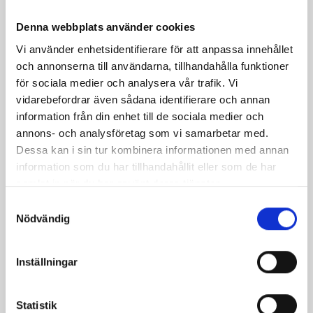
Fisk i foliepaket med
Oxfilémedaljonger med
Denna webbplats använder cookies
vårlök och färskpotatis
timjansbakade tomater
Vi använder enhetsidentifierare för att anpassa innehållet
och annonserna till användarna, tillhandahålla funktioner
för sociala medier och analysera vår trafik. Vi
vidarebefordrar även sådana identifierare och annan
information från din enhet till de sociala medier och
annons- och analysföretag som vi samarbetar med.
Dessa kan i sin tur kombinera informationen med annan
information som du har tillhandahållit eller som de har
samlat in när du har använt deras tjänster.
Samtyckesval
Nödvändig
Rostbiffsallad med
Skomakarlåda med
krämig krassedressing
pasta
Inställningar
Statistik