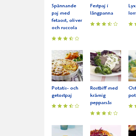
Spännande
Festpaj i
Lyx
paj med
långpanna
lor
fetaost, oliver
och ruccola
Potatis- och
Rostbiff med
Ost
getostpaj
krämig
pot
pepparsås