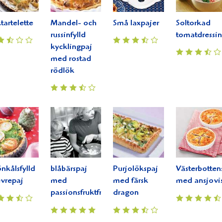
tartelette
Mandel- och
Små laxpajer
Soltorkad
russinfylld
tomatdressi
kycklingpaj
med rostad
rödlök
nkålsfylld
blåbärspaj
Purjolökspaj
Västerbotten
vrepaj
med
med färsk
med ansjovi
passionsfruktfromagebotten
dragon