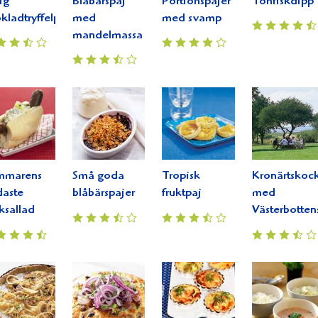
ig
Blåbärspaj
Portionspajer
Tonfiskdipp
kladtryffelpaj
med
med svamp
mandelmassa
mmarens
Små goda
Tropisk
Kronärtskoc
aste
blåbärspajer
fruktpaj
med
ksallad
Västerbotten