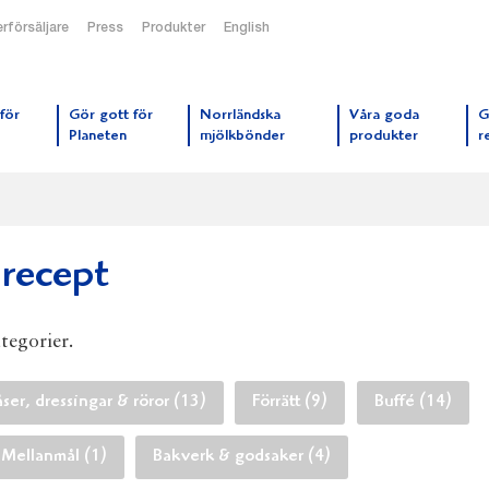
rförsäljare
Press
Produkter
English
orrmejerier startsida
för
Gör gott för
Norrländska
Våra goda
G
Planeten
mjölkbönder
produkter
r
 recept
ategorier.
åser, dressingar & röror (13)
Förrätt (9)
Buffé (14)
Mellanmål (1)
Bakverk & godsaker (4)