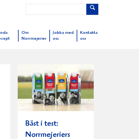
oda
Om
Jobba med
Kontakta
ecept
Norrmejerier
oss
oss
Bäst i test:
Norrmejeriers