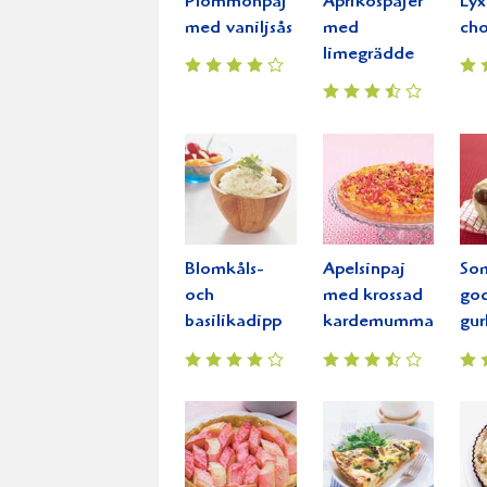
Plommonpaj
Aprikospajer
Lyx
med vaniljsås
med
cho
limegrädde
Blomkåls-
Apelsinpaj
So
och
med krossad
god
basilikadipp
kardemumma
gur