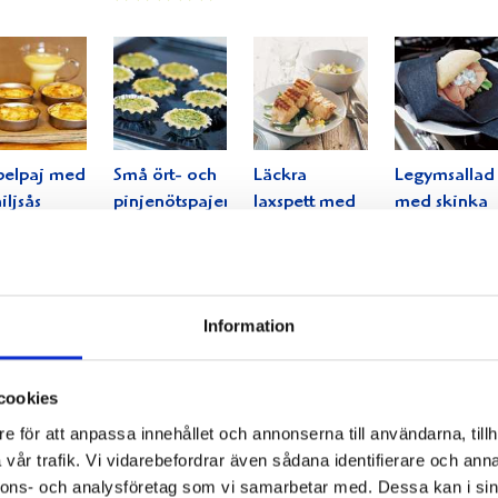
pelpaj med
Små ört- och
Läckra
Legymsallad
iljsås
pinjenötspajer
laxspett med
med skinka
ansjovissås
Information
cookies
e för att anpassa innehållet och annonserna till användarna, tillh
ker paj
Mangoldpaj
Avokado-och
Guacamole
vår trafik. Vi vidarebefordrar även sådana identifierare och anna
Tomatsås
nnons- och analysföretag som vi samarbetar med. Dessa kan i sin