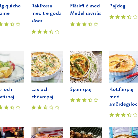
ig quiche
Räkfrossa
Fläskfilé med
Pajdeg
raine
med tre goda
Medelhavssås
såser
- och
Lax och
Sparrispaj
Köttfärspaj
atispaj
chèvrepaj
med
smördegsloc