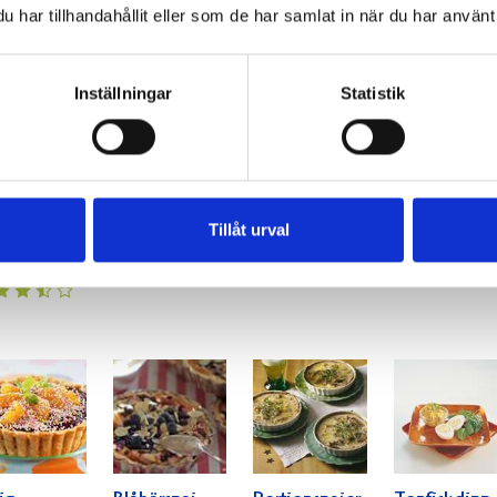
har tillhandahållit eller som de har samlat in när du har använt 
Inställningar
Statistik
mat- och
Pepparrotsgräddfil
Jordgubbsfyllda
Fruktflarn
ilikaröra
med kapris
tarteletter
Tillåt urval
 gräddfil