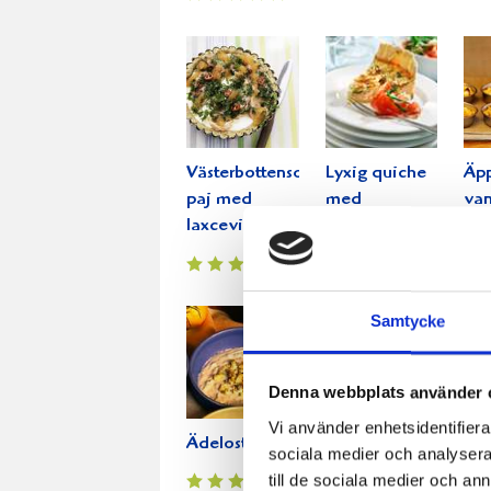
Västerbottensost®-
Lyxig quiche
Äp
paj med
med
van
laxceviche
Västerbottensost
Samtycke
Denna webbplats använder 
Vi använder enhetsidentifierar
Ädelostdipp
Avokadodipp
Läc
sociala medier och analysera 
till de sociala medier och a