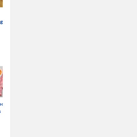
ng
sostpaj
s