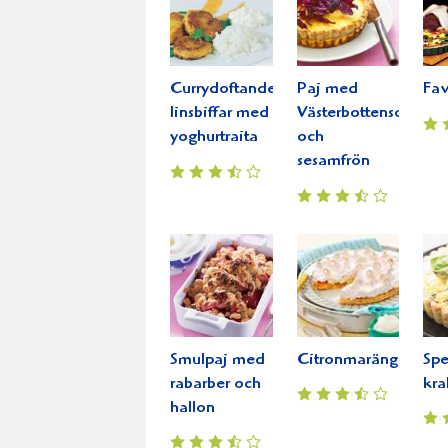
Currydoftande
Paj med
Fav
linsbiffar med
Västerbottensost
yoghurtraita
och
sesamfrön
Smulpaj med
Citronmarängpaj
Spe
rabarber och
kra
hallon