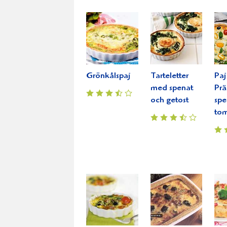
Grönkålspaj
Tarteletter
Pa
med spenat
Prä
och getost
spe
to