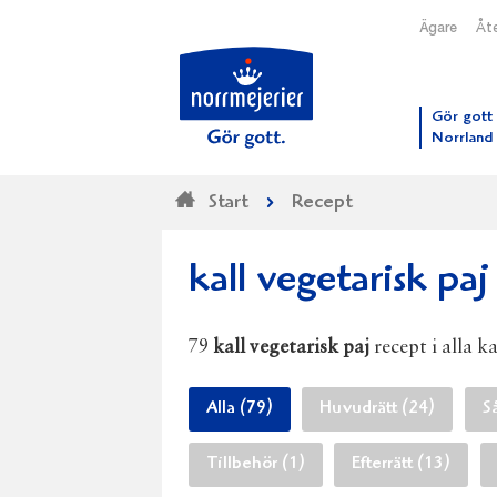
Ägare
Åte
Till N
Gör gott 
Norrland
Start
Recept
kall vegetarisk paj
79
kall vegetarisk paj
recept i alla k
Alla (79)
Huvudrätt (24)
S
Tillbehör (1)
Efterrätt (13)