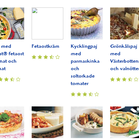
j med
Fetaostkräm
Kycklingpaj
Grönkålspaj
st® fetaost
med
med
nat och
parmaskinka
Västerbotten
mat
och
och valnötte
soltorkade
tomater