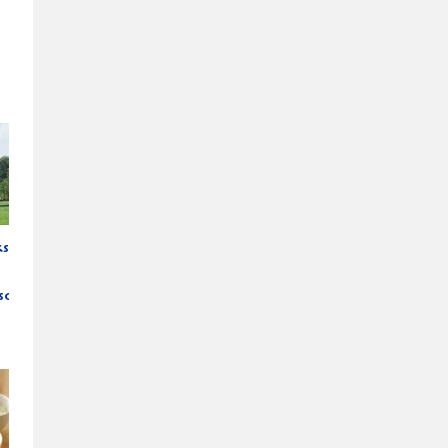
kspaj
sost