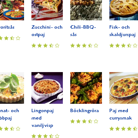
oritsås
Zucchini- och
Chili-BBQ-
Fisk- och
ostpaj
sås
skaldjurspaj
nat- och
Lingonpaj
Böcklingröra
Paj med
bbpaj
med
currysmak
vaniljvisp