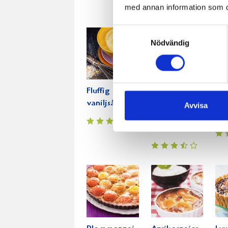
med annan information som du 
Samtyckesval
Nödvändig
Fluffig
Kallrökt Lax
To
vaniljsås
med
bas
Avvisa
Rosécreme &
med
Västerbottenostpaj.