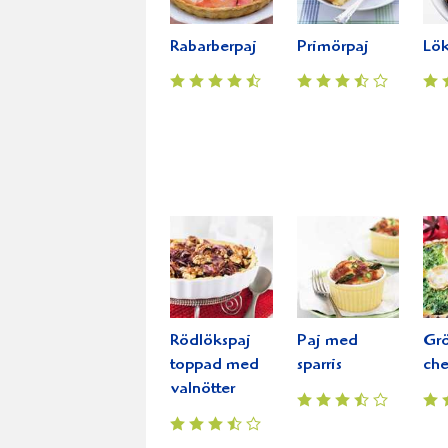
Rabarberpaj
Primörpaj
Lök
Rödlökspaj
Paj med
Grö
toppad med
sparris
che
valnötter