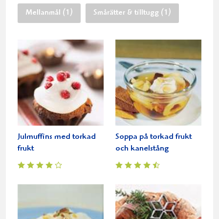
Mellanmål (1)
Smårätter & tilltugg (1)
Julmuffins med torkad
Soppa på torkad frukt
frukt
och kanelstång