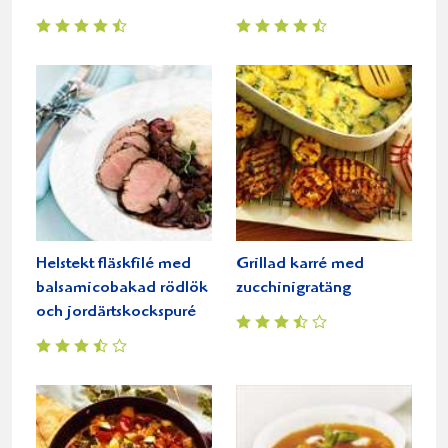
Helstekt fläskfilé med
Grillad karré med
balsamicobakad rödlök
zucchinigratäng
och jordärtskockspuré