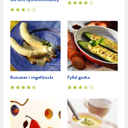
ost och hjortronchutney
Bananer i ingefärssås
Fylld gurka