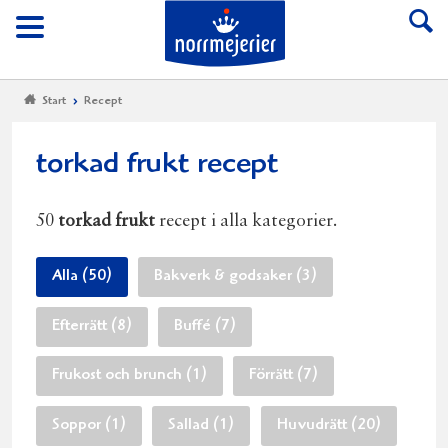
Till Norrmejerier start
Meny
Start
Recept
torkad frukt recept
50
torkad frukt
recept i alla kategorier.
Alla (50)
Bakverk & godsaker (3)
Efterrätt (8)
Buffé (7)
Frukost och brunch (1)
Förrätt (7)
Soppor (1)
Sallad (1)
Huvudrätt (20)