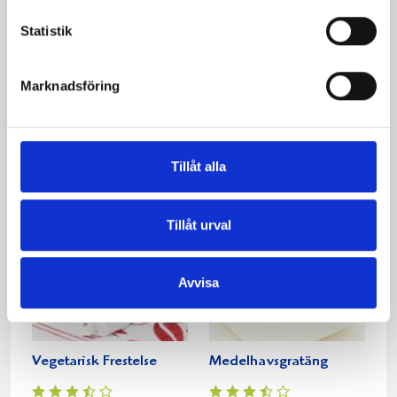
Statistik
Köttfärslimpa med
Mustig högrevsgryta
Marknadsföring
tomatsås
med hemlagat
potatismos
Tillåt alla
Tillåt urval
Avvisa
Vegetarisk Frestelse
Medelhavsgratäng