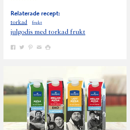
Relaterade recept:
torkad
frukt
julgodis med torkad frukt
Dela
Dela
Dela
Dela
Skriv
på
på
på
via
ut
Facebook
Twitter
Pinterest
e-
post