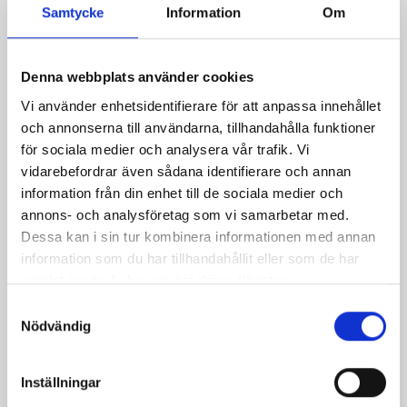
Samtycke
Information
Om
Denna webbplats använder cookies
Vi använder enhetsidentifierare för att anpassa innehållet
och annonserna till användarna, tillhandahålla funktioner
för sociala medier och analysera vår trafik. Vi
Köttfärsbiffar med
Grekiska lammfärsbullar
vidarebefordrar även sådana identifierare och annan
skinka, ugnsbakade
information från din enhet till de sociala medier och
rotfrukter, majs- och
annons- och analysföretag som vi samarbetar med.
tomatsalsa och grön
Dessa kan i sin tur kombinera informationen med annan
ärtsås
information som du har tillhandahållit eller som de har
samlat in när du har använt deras tjänster.
Samtyckesval
Nödvändig
Inställningar