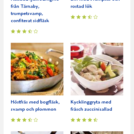
från Tärnaby,
rostad lök
trumpetsvamp,
confiterat sidfläsk
Höstfräs med bogfläsk,
Kycklinggryta med
svamp och plommon
fräsch zuccinisallad