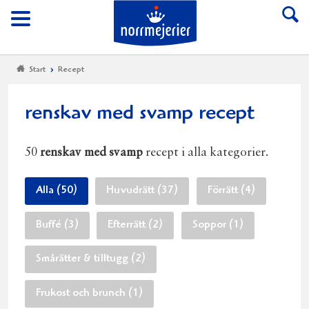
Till Norrmejerier start
Meny
Start
Recept
renskav med svamp recept
50
renskav med svamp
recept i alla kategorier.
Alla (50)
Huvudrätt (37)
Förrätt (4)
Buffé (3)
Efterrätt (2)
Soppor (1)
Smårätter & tilltugg (2)
Frukost och brunch (1)