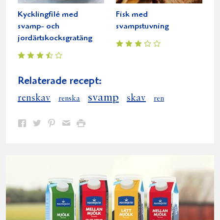
Kycklingfilé med
Fisk med
svamp- och
svampstuvning
jordärtskocksgratäng
Relaterade recept:
svamp
renskav
skav
renska
ren
Dela
Dela
Dela
Dela
Skriv
på
på
på
via
ut
Facebook
Twitter
Pinterest
e-
post