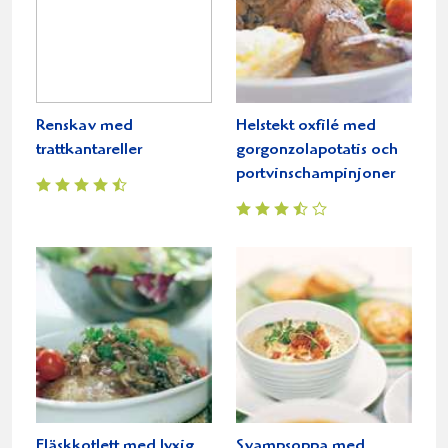
Renskav med
Helstekt oxfilé med
trattkantareller
gorgonzolapotatis och
portvinschampinjoner
Fläskkotlett med lyxig
Svampsoppa med