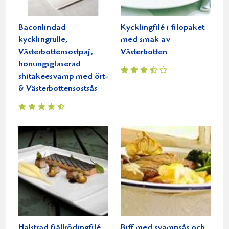
Baconlindad
Kycklingfilé i filopaket
kycklingrulle,
med smak av
Västerbottensostpaj,
Västerbotten
honungsglaserad
shitakeesvamp med ört-
& Västerbottensostsås
Halstrad fjällrödingfilé
Biff med svampsås och