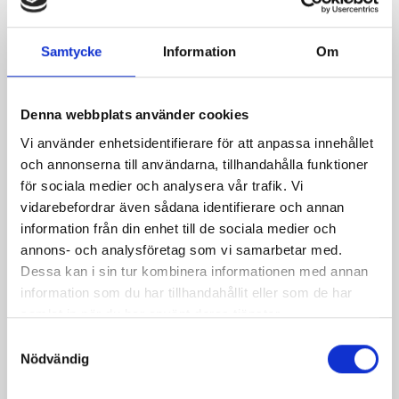
Trattkantarellsoppa
Fin filé med svampsås
Samtycke
Information
Om
med smördegstrianglar
och rotsaksrösti
Denna webbplats använder cookies
Vi använder enhetsidentifierare för att anpassa innehållet
och annonserna till användarna, tillhandahålla funktioner
för sociala medier och analysera vår trafik. Vi
vidarebefordrar även sådana identifierare och annan
information från din enhet till de sociala medier och
annons- och analysföretag som vi samarbetar med.
Dessa kan i sin tur kombinera informationen med annan
information som du har tillhandahållit eller som de har
Halstrad lax med
Höstrisotto med kassler
samlat in när du har använt deras tjänster.
murkelsås
Samtyckesval
Nödvändig