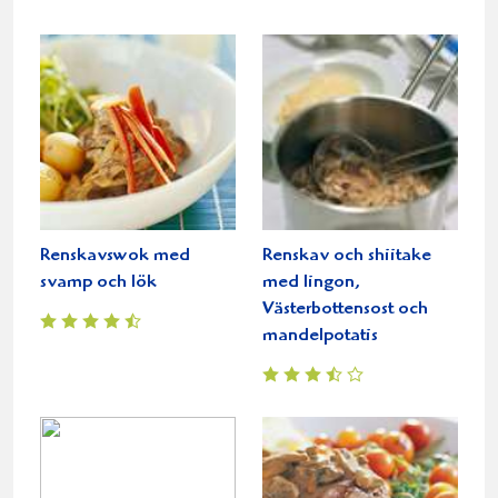
Renskavswok med
Renskav och shiitake
svamp och lök
med lingon,
Västerbottensost och
mandelpotatis