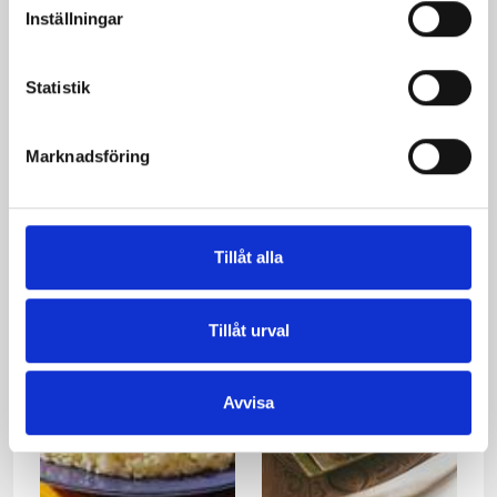
Inställningar
Statistik
Marknadsföring
Fläskfilé med
Kycklingfilé med
skogssvampspanna
skogssvampstuvning
Tillåt alla
Tillåt urval
Avvisa