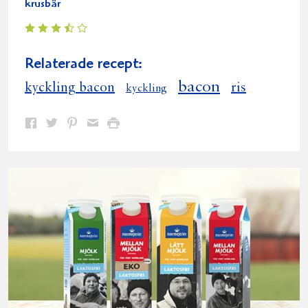
krusbär
Relaterade recept:
bacon
kyckling bacon
ris
kyckling
Dela
Dela
Dela
Dela
Skriv
på
på
på
via
ut
Facebook
Twitter
Pinterest
e-
post