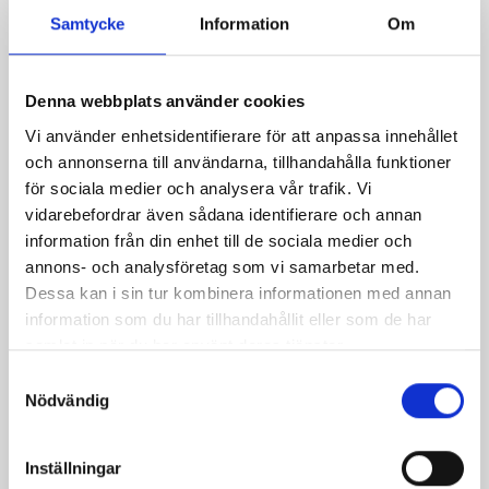
Samtycke
Information
Om
Denna webbplats använder cookies
Vi använder enhetsidentifierare för att anpassa innehållet
och annonserna till användarna, tillhandahålla funktioner
för sociala medier och analysera vår trafik. Vi
vidarebefordrar även sådana identifierare och annan
information från din enhet till de sociala medier och
Skinkgryta med curry
Italiensk kyckling
annons- och analysföretag som vi samarbetar med.
Dessa kan i sin tur kombinera informationen med annan
information som du har tillhandahållit eller som de har
samlat in när du har använt deras tjänster.
Samtyckesval
Nödvändig
Inställningar