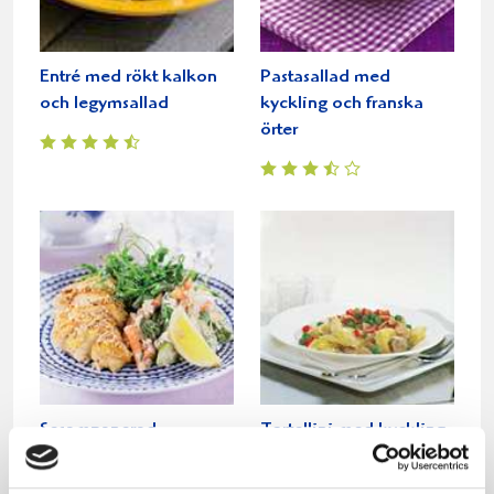
Entré med rökt kalkon
Pastasallad med
och legymsallad
kyckling och franska
örter
Sesampanerad
Tortellini med kyckling
kycklingfilé
och bacon