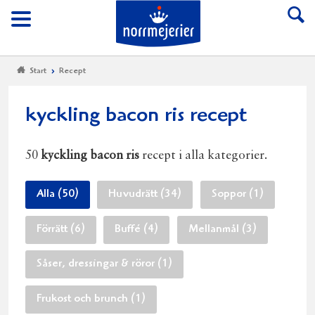
Till Norrmejerier start
Meny
Start
Recept
kyckling bacon ris recept
50
kyckling bacon ris
recept i alla kategorier.
Alla (50)
Huvudrätt (34)
Soppor (1)
Förrätt (6)
Buffé (4)
Mellanmål (3)
Såser, dressingar & röror (1)
Frukost och brunch (1)