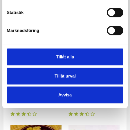
Statistik
Lättlagad
Kycklingpastagratäng
kycklingpanna
Marknadsföring
Tillåt alla
Tillåt urval
Avvisa
Höstrisotto med kassler
Partajkyckling