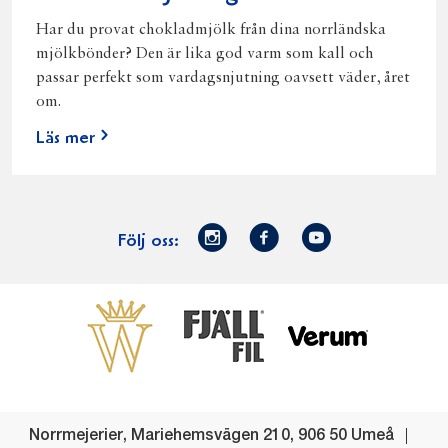
Har du provat chokladmjölk från dina norrländska
mjölkbönder? Den är lika god varm som kall och
passar perfekt som vardagsnjutning oavsett väder, året
om.
Läs mer
Norrmejerier
Facebook
Youtube
Följ oss:
på
Instagram
Västerbottensost
Fjällfil
Verum
Start
Gör gott för
Gör gott för
Norrländska
Våra
Goda 
Norrland
Planeten
mjölkbönder
goda
Fisk
produkter
Levande
Matsvinn
Betessläpp
Fläskf
Norrmejerier
,
Mariehemsvägen 210
,
906 50
Umeå
landsbygd
Mjölkgården,
Dina