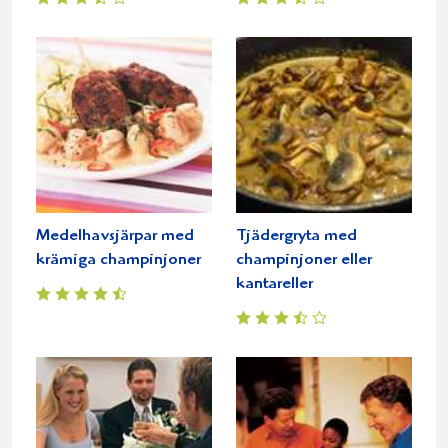
Medelhavsjärpar med
Tjädergryta med
krämiga champinjoner
champinjoner eller
kantareller