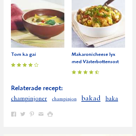
Tom ka gai
Makaronicheese lyx
med Västerbottensost
Relaterade recept:
bakad
champinjoner
baka
champinjon
Dela
Dela
Dela
Dela
Skriv
på
på
på
via
ut
Facebook
Twitter
Pinterest
e-