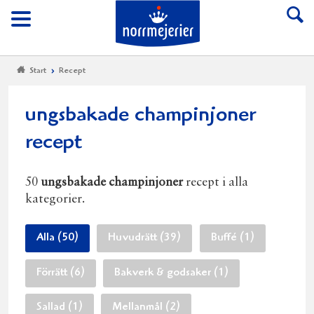
Till Norrmejerier start
Meny
Start
Recept
ungsbakade champinjoner
recept
50
ungsbakade champinjoner
recept i alla
kategorier.
Alla (50)
Huvudrätt (39)
Buffé (1)
Förrätt (6)
Bakverk & godsaker (1)
Sallad (1)
Mellanmål (2)