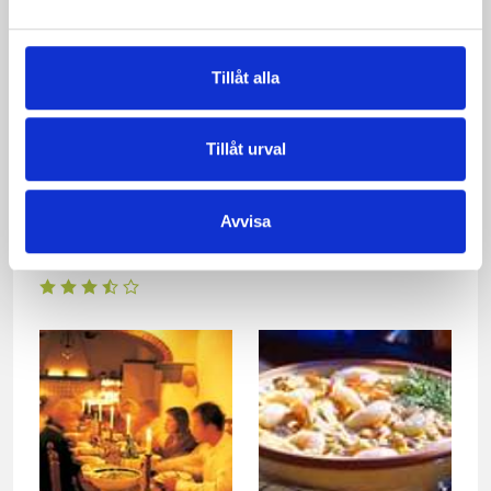
Tillåt alla
Tillåt urval
Avvisa
Kyckling i gräddig
Min egen kebabgryta
vitvinssås