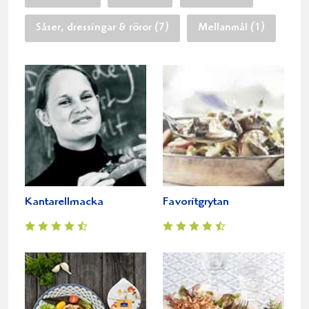
Såser, dressingar & röror (7)
Mellanmål (1)
Kantarellmacka
Favoritgrytan