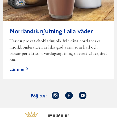
Norrländsk njutning i alla väder
Har du provat chokladmjölk från dina norrländska
mjölkbönder? Den är lika god varm som kall och
passar perfekt som vardagsnjutning oavsett väder, året
om.
Läs mer
Norrmejerier
Facebook
Youtube
Följ oss:
på
Instagram
Västerbottensost
Fjällfil
Verum