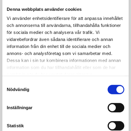
Denna webbplats använder cookies
Laxrullar med
Smördegssnurror
Vi använder enhetsidentifierare för att anpassa innehållet
pepparrotscrème
och annonserna till användarna, tillhandahålla funktioner
för sociala medier och analysera vår trafik. Vi
vidarebefordrar även sådana identifierare och annan
information från din enhet till de sociala medier och
annons- och analysföretag som vi samarbetar med.
Dessa kan i sin tur kombinera informationen med annan
information som du har tillhandahållit eller som de har
samlat in när du har använt deras tjänster.
Samtyckesval
Nödvändig
Lyxiga räkor i avokado
Kall BBQ-sås
Inställningar
Statistik