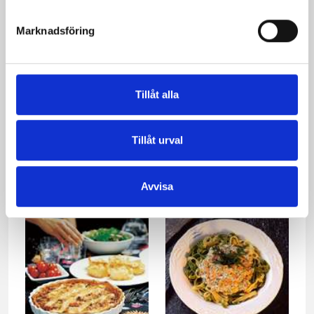
Marknadsföring
Tillåt alla
Tunnbrödsrullar med
Gubbröra på matjessill
Tillåt urval
renstek och
pepparrotsfraiche
Avvisa