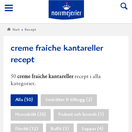
Till Norrmejerier start
Meny
Start
Recept
creme fraiche kantareller
recept
50
creme fraiche kantareller
recept i alla
kategorier.
Alla (50)
Smårätter & tilltugg (2)
Huvudrätt (20)
Frukost och brunch (1)
Förrätt (12)
Buffé (3)
Soppor (4)