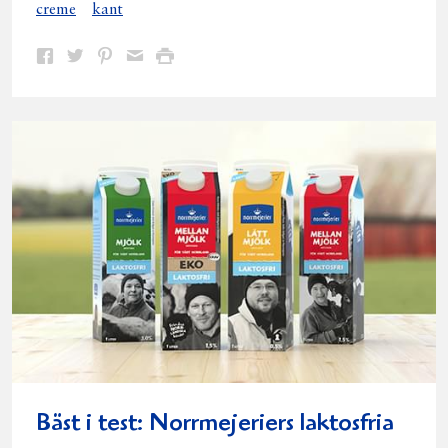
creme
kant
Dela
Dela
Dela
Dela
Skriv
på
på
på
via
ut
Facebook
Twitter
Pinterest
e-
post
Bäst i test: Norrmejeriers laktosfria