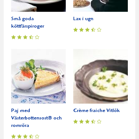
Små goda
Lax i ugn
köttfärspiroger
Paj med
Crème fraiche Vitlök
Västerbottensost® och
romröra