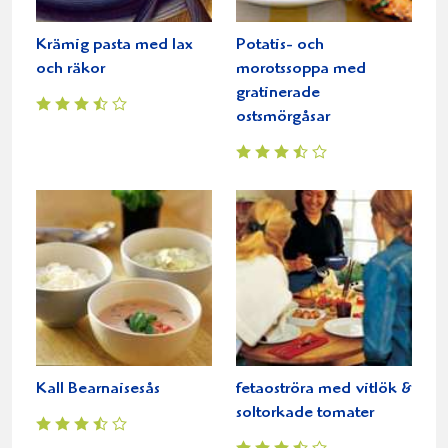
Krämig pasta med lax
Potatis- och
och räkor
morotssoppa med
gratinerade
ostsmörgåsar
Kall Bearnaisesås
fetaoströra med vitlök &
soltorkade tomater