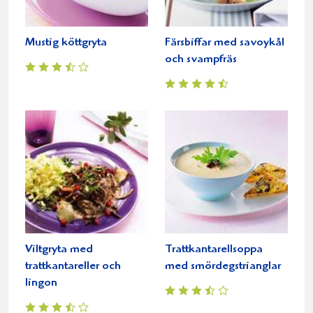
Mustig köttgryta
Färsbiffar med savoykål
och svampfräs
Viltgryta med
Trattkantarellsoppa
trattkantareller och
med smördegstrianglar
lingon