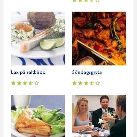
Lax på saltbädd
Söndagsgryta