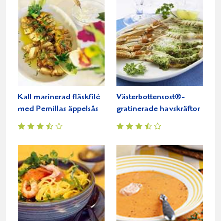
Kall marinerad fläskfilé
Västerbottensost®-
med Pernillas äppelsås
gratinerade havskräftor