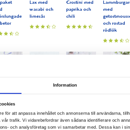
paket
Lax med
Crostini med
Lammburgar
d
wasabi och
paprika och
med
rslungade
limesås
chili
getostmouss
betor
och rostad
rödlök
Information
llad
Snabbt och
Marinerad
Pepparbiff
skkarré
gott från
fläskkarré
med grillad
d
grillen
serverad med
tomatsallad
cookies
elsalsa
basilikayoghurt
e för att anpassa innehållet och annonserna till användarna, tillh
h
vår trafik. Vi vidarebefordrar även sådana identifierare och anna
entalisk
nnons- och analysföretag som vi samarbetar med. Dessa kan i sin