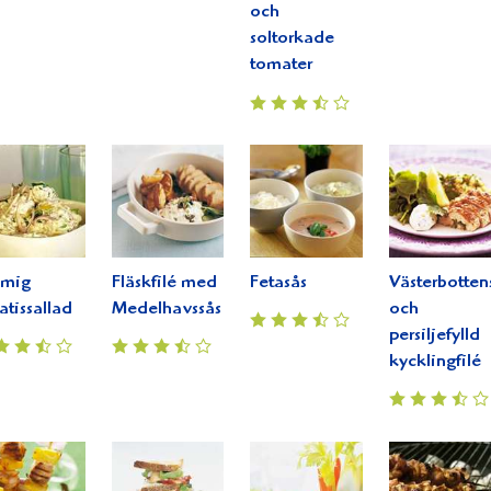
och
soltorkade
tomater
ämig
Fläskfilé med
Fetasås
Västerbotten
atissallad
Medelhavssås
och
persiljefylld
kycklingfilé