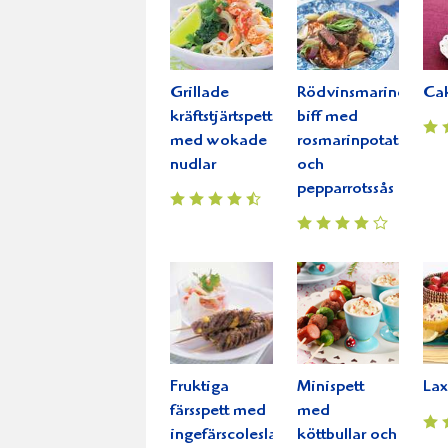
Grillade
Rödvinsmarinerad
Ca
kräftstjärtspett
biff med
med wokade
rosmarinpotatis
nudlar
och
pepparrotssås
Fruktiga
Minispett
Lax
färsspett med
med
ingefärscoleslaw
köttbullar och