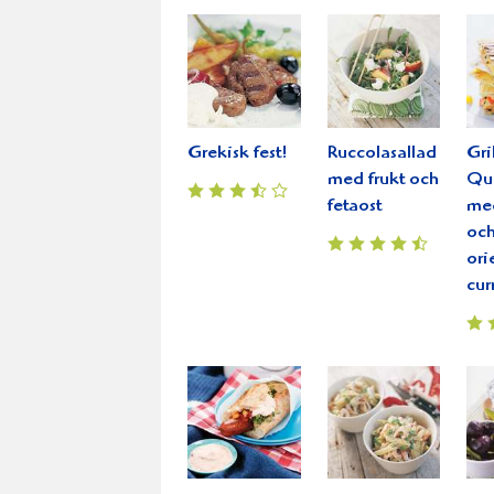
Grekisk fest!
Ruccolasallad
Gri
med frukt och
Que
fetaost
med
oc
ori
cur