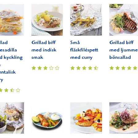
llad
Grillad biff
Små
Grillad biff
sadilla
med indisk
fläskfiléspett
med ljumme
 kyckling
smak
med curry
bönsallad
h
entalisk
ry