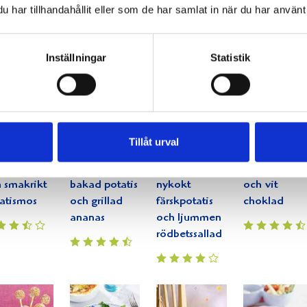
ry
har tillhandahållit eller som de har samlat in när du har använt 
Inställningar
Statistik
llad lax
Spareribs med
Dragonfylld
Cake pops
Tillåt urval
d
orientalisk
fläskfilé
med
machips
coleslaw,
serveras med
pepparkaka
 smakrikt
bakad potatis
nykokt
och vit
atismos
och grillad
färskpotatis
choklad
ananas
och ljummen
rödbetssallad