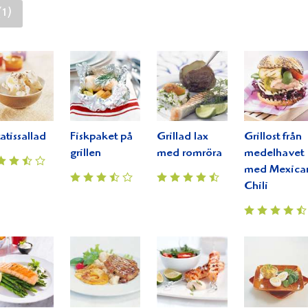
(1)
atissallad
Fiskpaket på
Grillad lax
Grillost från
grillen
med romröra
medelhavet
med Mexica
Chili