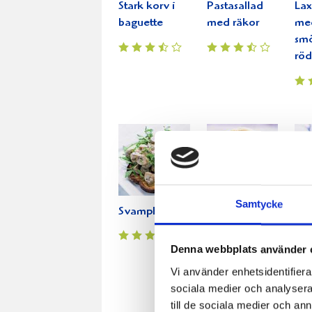
Stark korv i
Pastasallad
Lax
baguette
med räkor
me
smö
röd
Samtycke
Svampbruschetta
Lammburgare
Gri
med smak av
flä
basilika
me
Denna webbplats använder 
äpp
Vi använder enhetsidentifierar
oc
sociala medier och analysera 
Ori
till de sociala medier och a