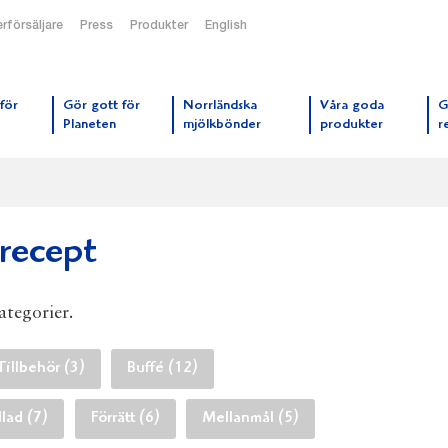
rförsäljare
Press
Produkter
English
orrmejerier startsida
för
Gör gott för
Norrländska
Våra goda
G
Planeten
mjölkbönder
produkter
r
 recept
kategorier.
Tillbehör (3)
Buffé (12)
llad (7)
Förrätt (6)
Mellanmål (5)