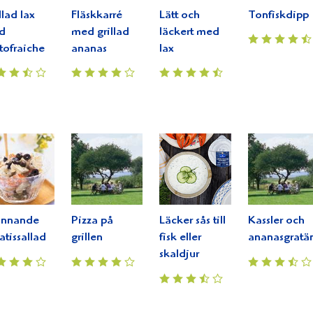
llad lax
Fläskkarré
Lätt och
Tonfiskdipp
d
med grillad
läckert med
tofraiche
ananas
lax
ännande
Pizza på
Läcker sås till
Kassler och
atissallad
grillen
fisk eller
ananasgratä
skaldjur