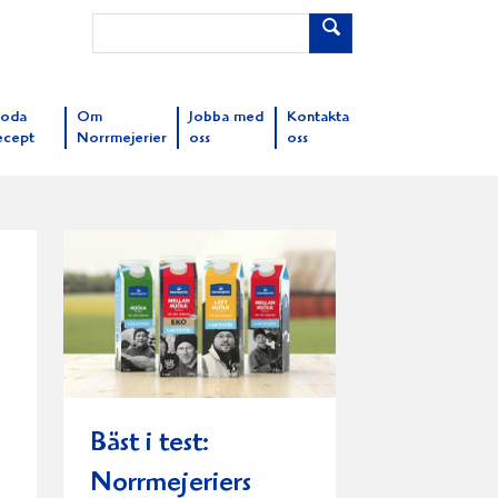
oda
Om
Jobba med
Kontakta
ecept
Norrmejerier
oss
oss
Bäst i test:
Norrmejeriers