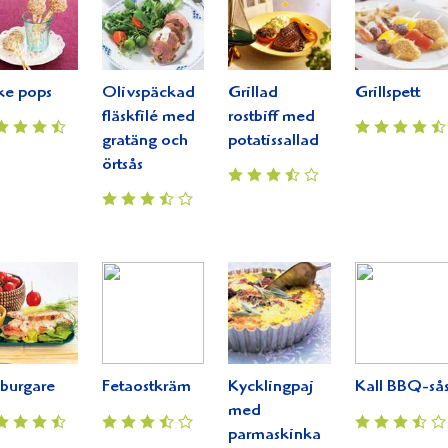
ke pops
Olivspäckad
Grillad
Grillspett
fläskfilé med
rostbiff med
gratäng och
potatissallad
örtsås
burgare
Fetaostkräm
Kycklingpaj
Kall BBQ-så
med
parmaskinka