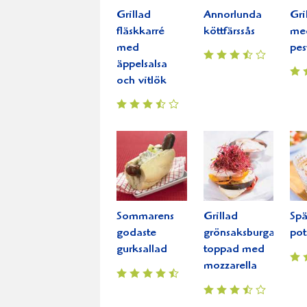
Grillad
Annorlunda
Gri
fläskkarré
köttfärssås
me
med
pes
äppelsalsa
och vitlök
Sommarens
Grillad
Sp
godaste
grönsaksburgare
pot
gurksallad
toppad med
mozzarella