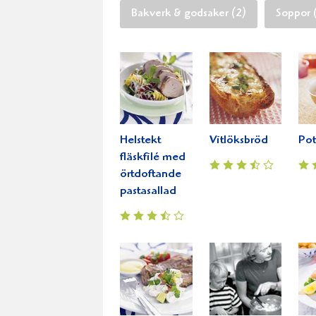
Bakverk & godsaker (2)
Soppor 
Helstekt
Vitlöksbröd
Pot
fläskfilé med
örtdoftande
pastasallad