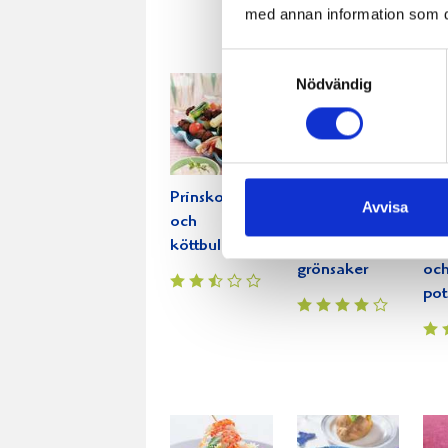
Cur
med annan information som du 
Samtyckesval
Nödvändig
Prinskorv-
Köttbullespett
Gri
Avvisa
och
med
me
köttbullespett
ugnsrostade
par
grönsaker
och
pot