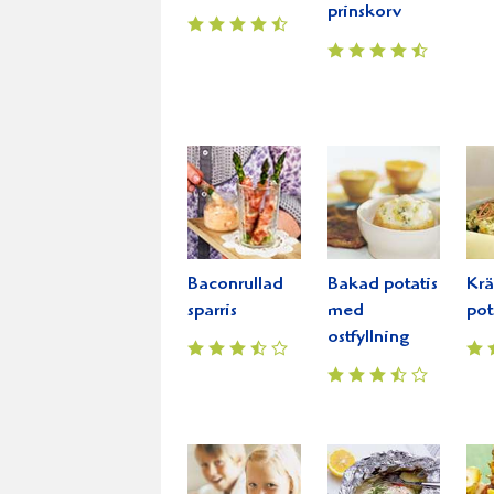
prinskorv
Baconrullad
Bakad potatis
Kr
sparris
med
pot
ostfyllning