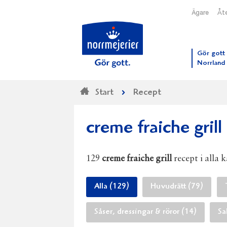
Ägare
Åte
Till N
Gör gott 
Norrland
Start
Recept
creme fraiche grill
129
creme fraiche grill
recept i alla 
Alla (129)
Huvudrätt (79)
Såser, dressingar & röror (14)
Sa