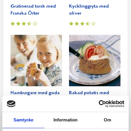
Gratinerad torsk med
Kycklinggryta med
Franska Örter
oliver
Hamburgare med goda
Bakad potatis med
såser
mumsig fyllning
Samtycke
Information
Om