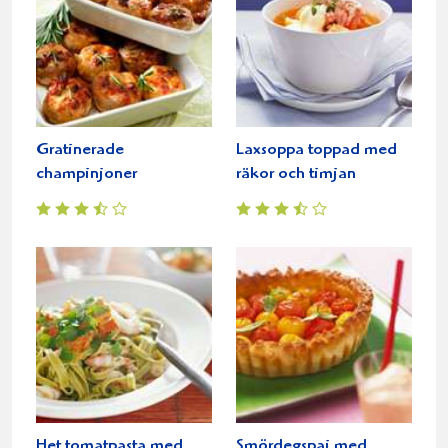
Gratinerade
Laxsoppa toppad med
champinjoner
räkor och timjan
Het tomatpasta med
Smördegspaj med