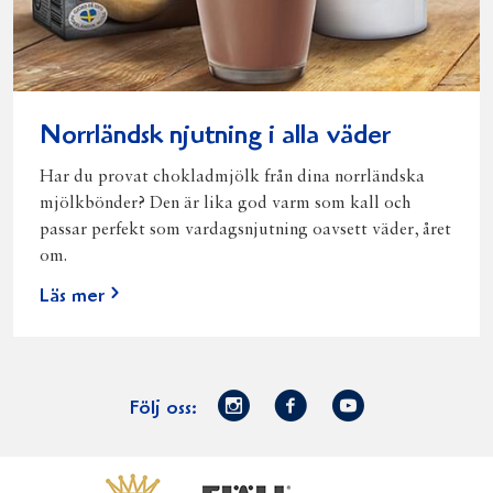
Norrländsk njutning i alla väder
Har du provat chokladmjölk från dina norrländska
mjölkbönder? Den är lika god varm som kall och
passar perfekt som vardagsnjutning oavsett väder, året
om.
Läs mer
Norrmejerier
Facebook
Youtube
Följ oss:
på
Instagram
Västerbottensost
Fjällfil
Verum