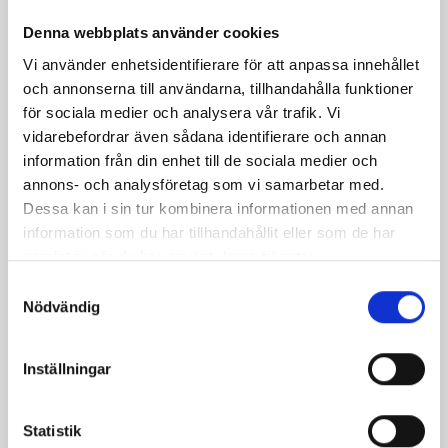
Denna webbplats använder cookies
Vi använder enhetsidentifierare för att anpassa innehållet
och annonserna till användarna, tillhandahålla funktioner
för sociala medier och analysera vår trafik. Vi
vidarebefordrar även sådana identifierare och annan
information från din enhet till de sociala medier och
Asiatiska laxburgare
Fisk i foliepaket med
annons- och analysföretag som vi samarbetar med.
med avokadokräm
vårlök och färskpotatis
Dessa kan i sin tur kombinera informationen med annan
information som du har tillhandahållit eller som de har
samlat in när du har använt deras tjänster.
Samtyckesval
Nödvändig
Inställningar
Statistik