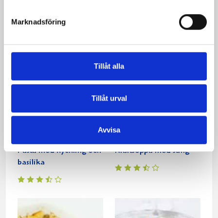
Pasta med kyckling,
Grillspett
tomat och basilika
Marknadsföring
Tillåt alla
Tillåt urval
Avvisa
Pasta med kyckling och
Kräftsoppa med sting
basilika