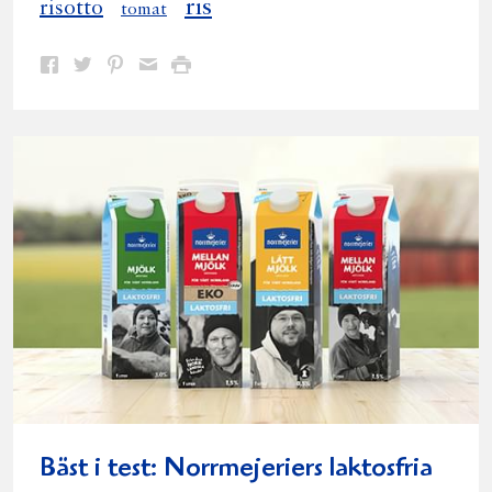
ris
risotto
tomat
Dela
Dela
Dela
Dela
Skriv
på
på
på
via
ut
Facebook
Twitter
Pinterest
e-
post
Bäst i test: Norrmejeriers laktosfria