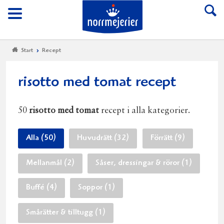
Till Norrmejerier start
Meny
Start
Recept
risotto med tomat recept
50
risotto med tomat
recept i alla kategorier.
Alla (50)
Huvudrätt (32)
Förrätt (9)
Mellanmål (2)
Såser, dressingar & röror (1)
Buffé (4)
Soppor (1)
Smårätter & tilltugg (1)