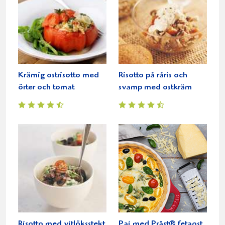
Krämig ostrisotto med
Risotto på råris och
örter och tomat
svamp med ostkräm
Risotto med vitlöksstekt
Paj med Präst® fetaost