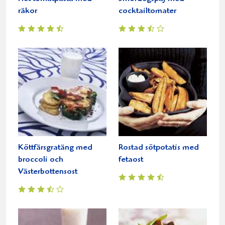
räkor
cocktailtomater
Köttfärsgratäng med
Rostad sötpotatis med
broccoli och
fetaost
Västerbottensost