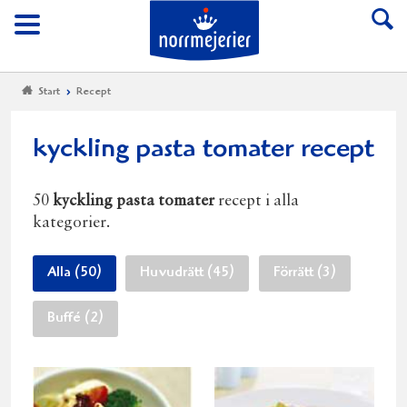
Till Norrmejerier start
Meny
Start
Recept
kyckling pasta tomater recept
50
kyckling pasta tomater
recept i alla
kategorier.
Alla (50)
Huvudrätt (45)
Förrätt (3)
Buffé (2)