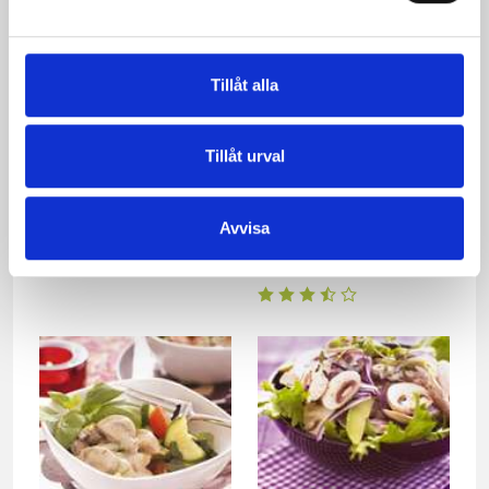
Tillåt alla
Tillåt urval
Avvisa
Pastasallad med ruccola
Sallad med grillad
kycklingfilé