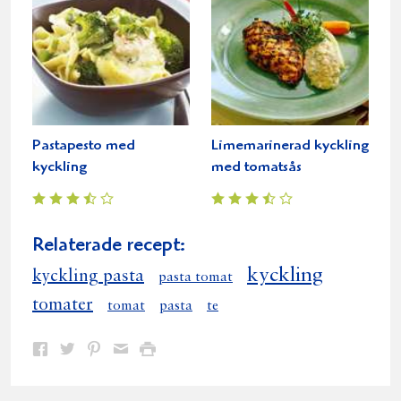
Pastapesto med
Limemarinerad kyckling
kyckling
med tomatsås
Relaterade recept:
kyckling
kyckling pasta
pasta tomat
tomater
tomat
pasta
te
Dela
Dela
Dela
Dela
Skriv
på
på
på
via
ut
Facebook
Twitter
Pinterest
e-