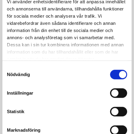
Vi använder enhetsidentifierare för att anpassa innehållet
och annonserna till användarna, tillhandahålla funktioner
Skomakarlåda med
Kycklingfilé på
för sociala medier och analysera vår trafik. Vi
pasta
grönsaksbädd
vidarebefordrar även sådana identifierare och annan
information från din enhet till de sociala medier och
annons- och analysföretag som vi samarbetar med.
Dessa kan i sin tur kombinera informationen med annan
information som du har tillhandahållit eller som de har
samlat in när du har använt deras tjänster.
Samtyckesval
Nödvändig
Inställningar
Kycklingfilé i filopaket
Tonfiskpasta med
med smak av
tomatsås och örter
Statistik
Västerbotten
Marknadsföring