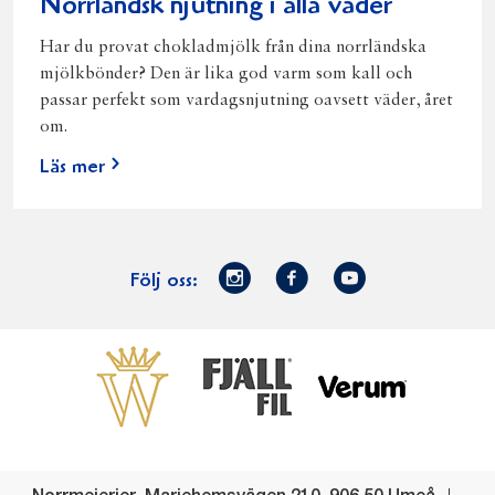
Norrländsk njutning i alla väder
Har du provat chokladmjölk från dina norrländska
mjölkbönder? Den är lika god varm som kall och
passar perfekt som vardagsnjutning oavsett väder, året
om.
Läs mer
Norrmejerier
Facebook
Youtube
Följ oss:
på
Instagram
Västerbottensost
Fjällfil
Verum
Start
Gör gott för
Gör gott för
Norrländska
Våra
Goda 
Norrland
Planeten
mjölkbönder
goda
Fisk
produkter
Levande
Matsvinn
Betessläpp
Fläskf