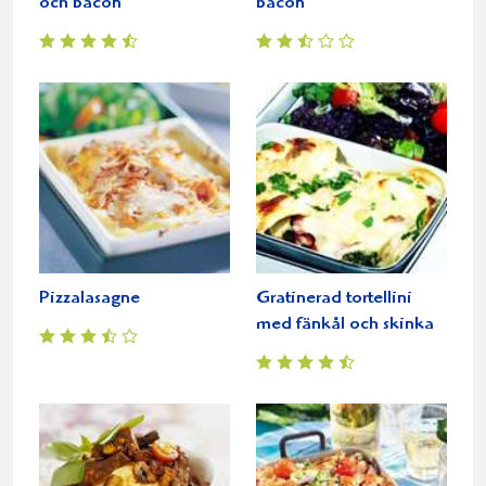
och bacon
bacon
Pizzalasagne
Gratinerad tortellini
med fänkål och skinka