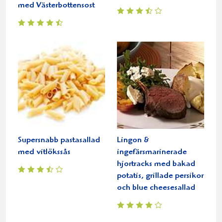
med Västerbottensost
Supersnabb pastasallad
Lingon &
med vitlökssås
ingefärsmarinerade
hjortracks med bakad
potatis, grillade persikor
och blue cheesesallad