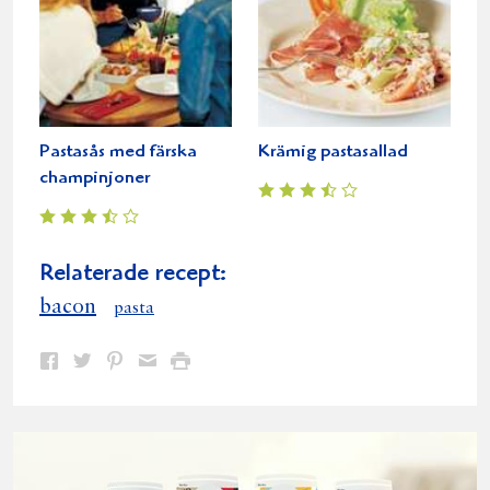
Pastasås med färska
Krämig pastasallad
champinjoner
Relaterade recept:
bacon
pasta
Dela
Dela
Dela
Dela
Skriv
på
på
på
via
ut
Facebook
Twitter
Pinterest
e-
post