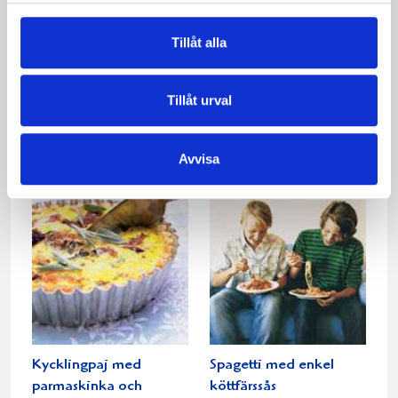
Tillåt alla
Tillåt urval
Gratäng med potatis,
Potatis- och
kassler och purjo
kasslergratäng
Avvisa
Kycklingpaj med
Spagetti med enkel
parmaskinka och
köttfärssås