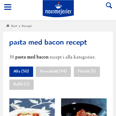
Till Norrmejerier start
Meny
Start
Recept
pasta med bacon recept
50
pasta med bacon
recept i alla kategorier.
Alla (50)
Huvudrätt (44)
Förrätt (5)
Buffé (1)