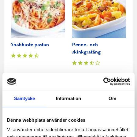
Snabbaste pastan
Penne- och
skinkgratäng
Samtycke
Information
Om
Denna webbplats använder cookies
Vi använder enhetsidentifierare för att anpassa innehållet
Kasslergratäng
Kycklingpastagratäng
och annonserna till användarna, tillhandahålla funktioner