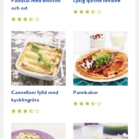
Pastasås med broccoli
Lyxig quiche lorraine
och ost
Cannelloni fylld med
Pannkakor
kycklingröra