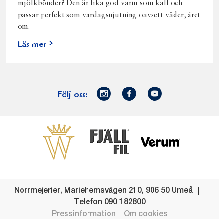
mjölkbönder? Den är lika god varm som kall och
passar perfekt som vardagsnjutning oavsett väder, året
om.
Läs mer
Norrmejerier
Facebook
Youtube
Följ oss:
på
Instagram
Västerbottensost
Fjällfil
Verum
Start
Gör gott för
Gör gott för
Norrländska
Våra
Goda 
Norrland
Planeten
mjölkbönder
goda
Fisk
produkter
Levande
Matsvinn
Betessläpp
Fläskf
Norrmejerier
,
Mariehemsvägen 210
,
906 50
Umeå
landsbygd
Mjölkgården,
Dina
Kyckl
Telefon
090 182800
och
mejeriet och
norrländska
Norrl
Pressinformation
Om cookies