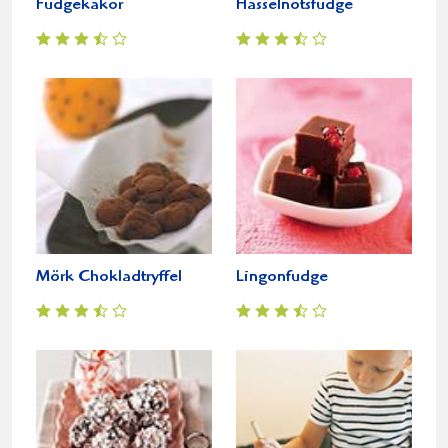
Fudgekakor
Hasselnötsfudge
Mörk Chokladtryffel
Lingonfudge