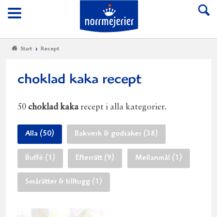
Till Norrmejerier start
Meny
Start
Recept
choklad kaka recept
50
choklad kaka
recept i alla kategorier.
Alla (50)
Bakverk & godsaker (38)
Buffé (1)
Efterrätt (9)
Mellanmål (1)
Smårätter & tilltugg (1)