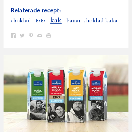
Relaterade recept:
kak
choklad
banan choklad kaka
kaka
Dela
Dela
Dela
Dela
Skriv
på
på
på
via
ut
Facebook
Twitter
Pinterest
e-
post