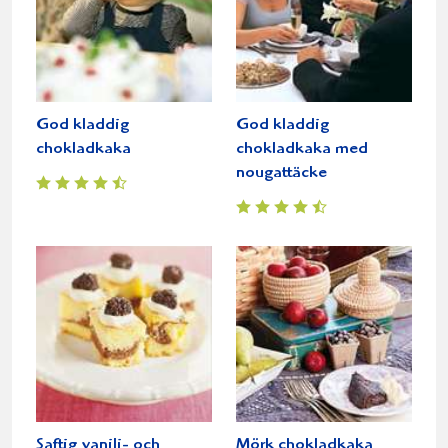
God kladdig
God kladdig
chokladkaka
chokladkaka med
nougattäcke
Saftig vanilj- och
Mörk chokladkaka