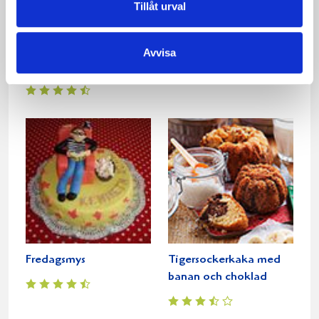
Tillåt urval
Super Mario Svamp
Trädgårdskruka
Avvisa
Tårta
Fredagsmys
Tigersockerkaka med
banan och choklad