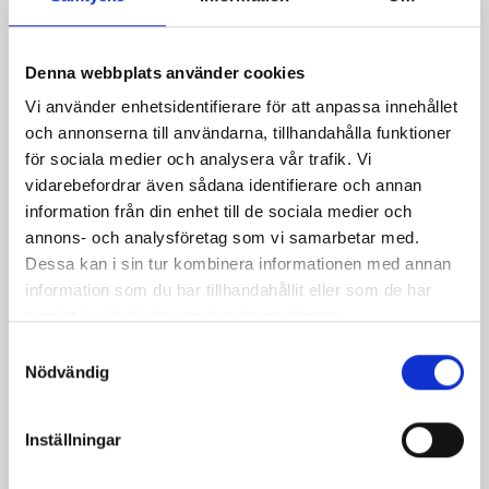
Denna webbplats använder cookies
Vi använder enhetsidentifierare för att anpassa innehållet
Skomakarlåda med
Baconlindad
och annonserna till användarna, tillhandahålla funktioner
pasta
kycklingrulle,
för sociala medier och analysera vår trafik. Vi
Västerbottensostpaj,
vidarebefordrar även sådana identifierare och annan
honungsglaserad
information från din enhet till de sociala medier och
shitakeesvamp med ört-
annons- och analysföretag som vi samarbetar med.
& Västerbottensostsås
Dessa kan i sin tur kombinera informationen med annan
information som du har tillhandahållit eller som de har
samlat in när du har använt deras tjänster.
Samtyckesval
Nödvändig
Inställningar