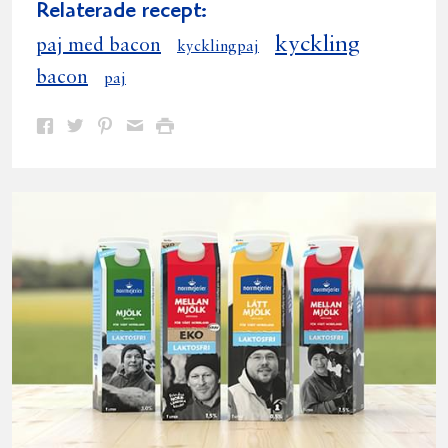
Relaterade recept:
kyckling
paj med bacon
kycklingpaj
bacon
paj
Dela
Dela
Dela
Dela
Skriv
på
på
på
via
ut
Facebook
Twitter
Pinterest
e-
post