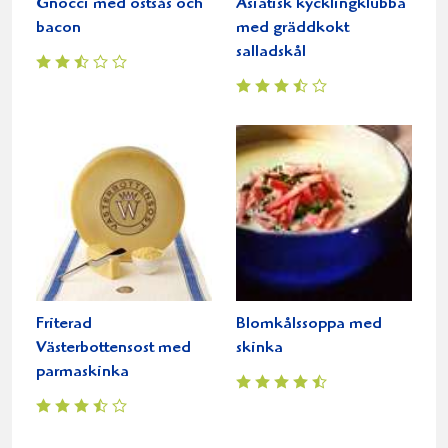
Gnocci med ostsås och
Asiatisk kycklingklubba
bacon
med gräddkokt
salladskål
Friterad
Blomkålssoppa med
Västerbottensost med
skinka
parmaskinka