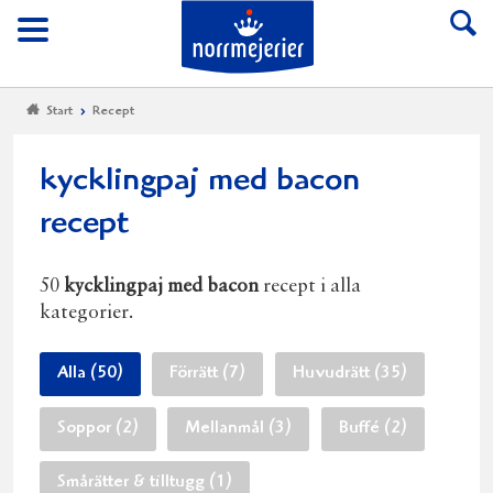
Till Norrmejerier start
Meny
Start
Recept
kycklingpaj med bacon
recept
50
kycklingpaj med bacon
recept i alla
kategorier.
Alla (50)
Förrätt (7)
Huvudrätt (35)
Soppor (2)
Mellanmål (3)
Buffé (2)
Smårätter & tilltugg (1)