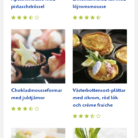
pistaschströssel
löjromsmousse
Chokladmousseformar
Västerbottensost-plättar
med julstjärnor
med sikrom, röd lök
och créme fraiche