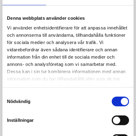
Denna webbplats använder cookies
Vi använder enhetsidentifierare för att anpassa innehållet
Grillad lax med romröra
Vit chokladmousse med
och annonserna till användarna, tillhandahålla funktioner
hallonsås
för sociala medier och analysera vår trafik. Vi
vidarebefordrar även sådana identifierare och annan
information från din enhet till de sociala medier och
annons- och analysföretag som vi samarbetar med.
Dessa kan i sin tur kombinera informationen med annan
information som du har tillhandahållit eller som de har
samlat in när du har använt deras tjänster.
Samtyckesval
Nödvändig
Rårakor med
Halstrad fjällrödingfilé
Inställningar
skagenröra
från Tärnaby,
trumpetsvamp,