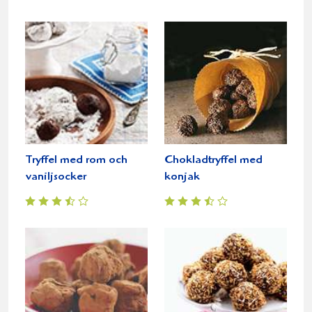
Tryffel med rom och
Chokladtryffel med
vaniljsocker
konjak