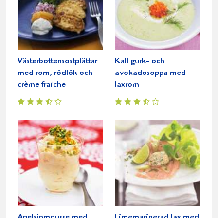
Västerbottensostplättar
Kall gurk- och
med rom, rödlök och
avokadosoppa med
crème fraiche
laxrom
Apelsinmousse med
Limemarinerad lax med