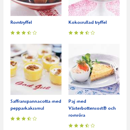
Romtryffel
Kokosrullad tryffel
Saffranspannacotta med
Paj med
pepparkakssmul
Västerbottensost® och
romröra