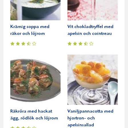
Krämig soppa med
Vit chokladtryffel med
räkor och löjrom
apelsin och cointreau
Räkröra med hackat
Vaniljpannacotta med
ägg, rödlök och löjrom
hjortron- och
apelsinsallad