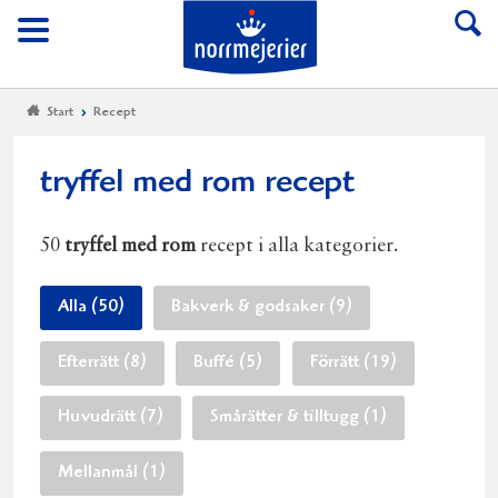
Till Norrmejerier start
Meny
Start
Recept
tryffel med rom recept
50
tryffel med rom
recept i alla kategorier.
Alla (50)
Bakverk & godsaker (9)
Efterrätt (8)
Buffé (5)
Förrätt (19)
Huvudrätt (7)
Smårätter & tilltugg (1)
Mellanmål (1)