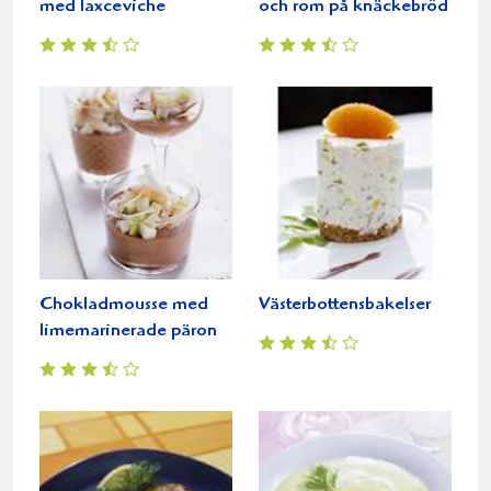
med laxceviche
och rom på knäckebröd
Chokladmousse med
Västerbottensbakelser
limemarinerade päron