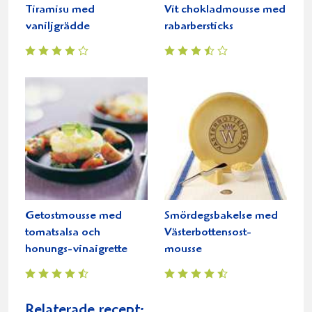
Tiramisu med
Vit chokladmousse med
vaniljgrädde
rabarbersticks
Getostmousse med
Smördegsbakelse med
tomatsalsa och
Västerbottensost-
honungs-vinaigrette
mousse
Relaterade recept: