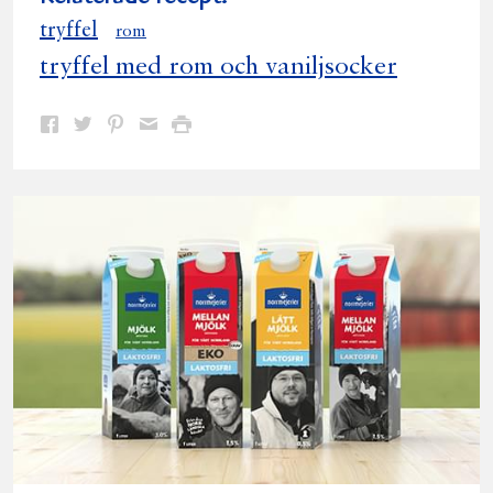
tryffel
rom
tryffel med rom och vaniljsocker
Dela
Dela
Dela
Dela
Skriv
på
på
på
via
ut
Facebook
Twitter
Pinterest
e-
post