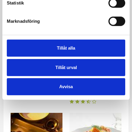
Statistik
confiterat sidfläsk
Marknadsföring
Tillåt alla
Tillåt urval
Chokladmoussetårta
Ägghalvor med
Avvisa
löjromsfraiche