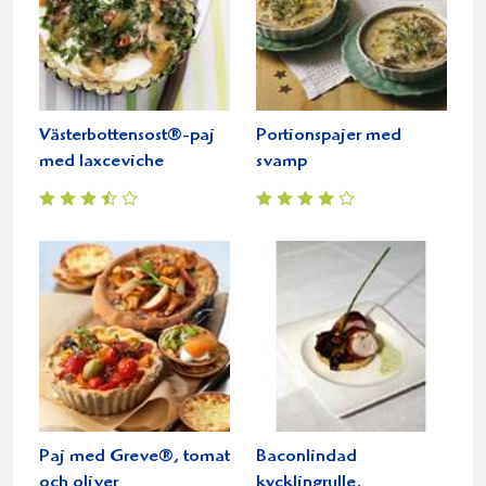
Västerbottensost®-paj
Portionspajer med
med laxceviche
svamp
Paj med Greve®, tomat
Baconlindad
och oliver
kycklingrulle,