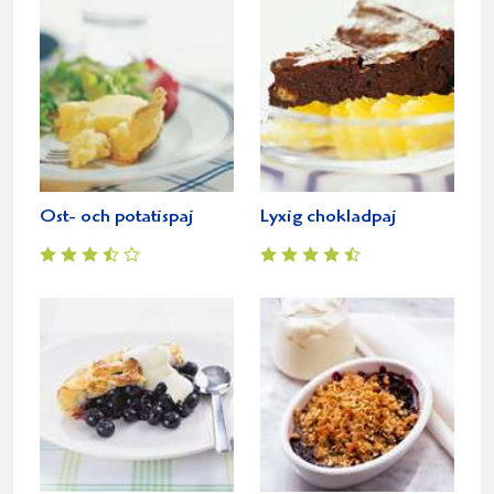
Ost- och potatispaj
Lyxig chokladpaj