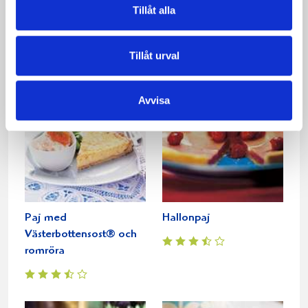
Tillåt alla
Västerbottensostpaj
Krämig jordgubbspaj
med ansjovis
Tillåt urval
Avvisa
Paj med
Hallonpaj
Västerbottensost® och
romröra