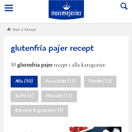
Till Norrmejerier start
Meny
Start
Recept
glutenfria pajer recept
50
glutenfria pajer
recept i alla kategorier.
Alla (50)
Huvudrätt (15)
Förrätt (12)
Buffé (6)
Efterrätt (13)
Bakverk & godsaker (4)