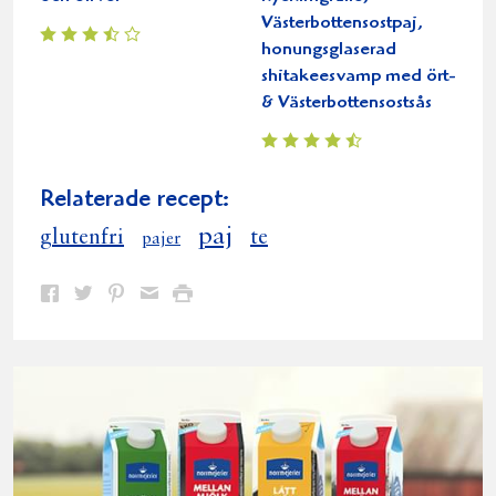
Västerbottensostpaj,
honungsglaserad
shitakeesvamp med ört-
& Västerbottensostsås
Relaterade recept:
paj
glutenfri
te
pajer
Dela
Dela
Dela
Dela
Skriv
på
på
på
via
ut
Facebook
Twitter
Pinterest
e-
post