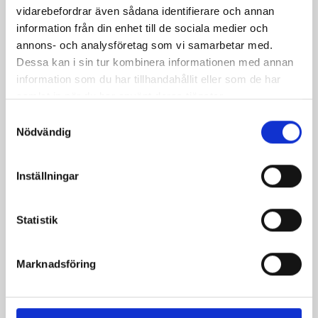
vidarebefordrar även sådana identifierare och annan
information från din enhet till de sociala medier och
annons- och analysföretag som vi samarbetar med.
Dessa kan i sin tur kombinera informationen med annan
information som du har tillhandahållit eller som de har
samlat in när du har använt deras tjänster.
Samtyckesval
Äppel- och mandelpaj
Rödlökspaj toppad med
Nödvändig
valnötter
Inställningar
Statistik
Marknadsföring