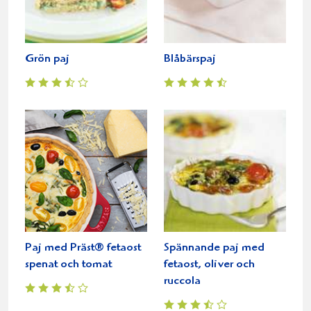
Grön paj
Blåbärspaj
Paj med Präst® fetaost
Spännande paj med
spenat och tomat
fetaost, oliver och
ruccola