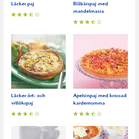
Läcker paj
Blåbärspaj med
mandelmassa
Läcker ört- och
Apelsinpaj med krossad
vitlökspaj
kardemumma