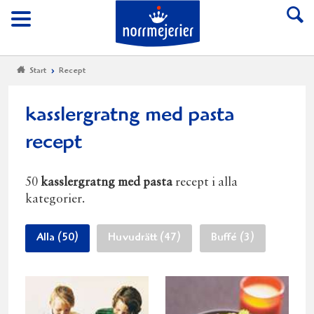
Till Norrmejerier start
Meny
Start
Recept
kasslergratng med pasta
recept
50
kasslergratng med pasta
recept i alla
kategorier.
Alla (50)
Huvudrätt (47)
Buffé (3)