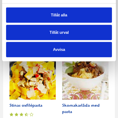
Tillåt alla
Lasagne med rökt lax
Sommarpasta med
Tillåt urval
och Västerbottensost
kyckling
Avvisa
Stinas oxfilépasta
Skomakarlåda med
pasta