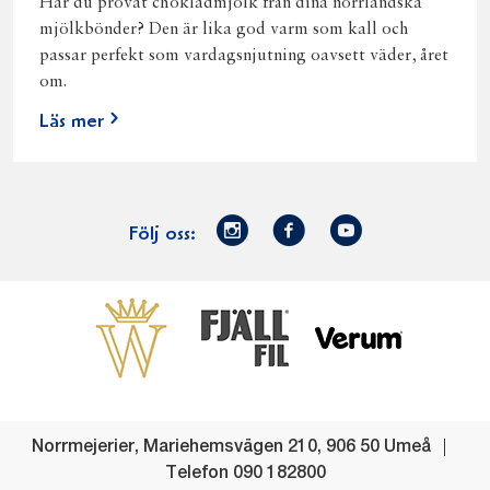
Har du provat chokladmjölk från dina norrländska
mjölkbönder? Den är lika god varm som kall och
passar perfekt som vardagsnjutning oavsett väder, året
om.
Läs mer
Norrmejerier
Facebook
Youtube
Följ oss:
på
Instagram
Västerbottensost
Fjällfil
Verum
Start
Gör gott för
Gör gott för
Norrländska
Våra
Goda 
Norrland
Planeten
mjölkbönder
goda
Fisk
produkter
Levande
Matsvinn
Betessläpp
Fläskf
Norrmejerier
,
Mariehemsvägen 210
,
906 50
Umeå
landsbygd
Mjölkgården,
Dina
Kyckl
Telefon
090 182800
och
mejeriet och
norrländska