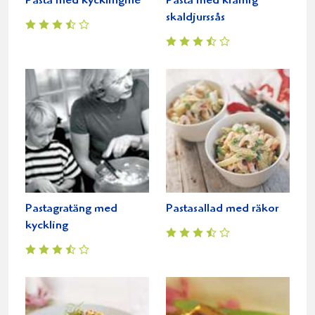
Pasta med kycklingfilé
Pasta med krämig
skaldjurssås
Pastagratäng med
Pastasallad med räkor
kyckling