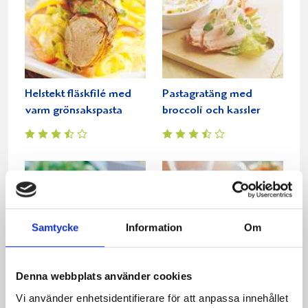
Helstekt fläskfilé med
Pastagratäng med
varm grönsakspasta
broccoli och kassler
Samtycke
Information
Om
Denna webbplats använder cookies
Pizzalasagne
Het tomatpasta med
Vi använder enhetsidentifierare för att anpassa innehållet