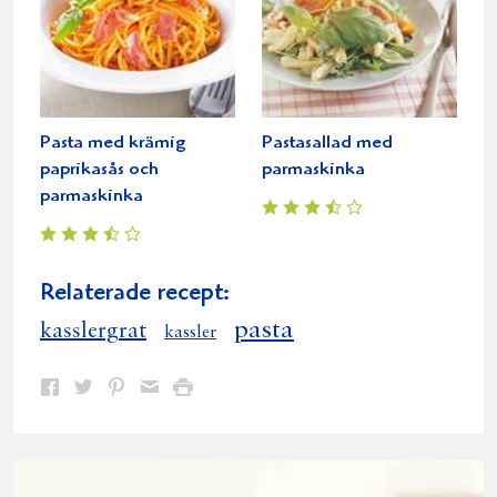
Pasta med krämig
Pastasallad med
paprikasås och
parmaskinka
parmaskinka
Relaterade recept:
pasta
kasslergrat
kassler
Dela
Dela
Dela
Dela
Skriv
på
på
på
via
ut
Facebook
Twitter
Pinterest
e-
post