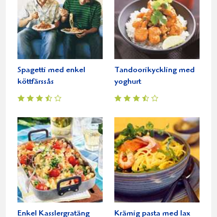
Spagetti med enkel
Tandoorikyckling med
köttfärssås
yoghurt
Enkel Kasslergratäng
Krämig pasta med lax