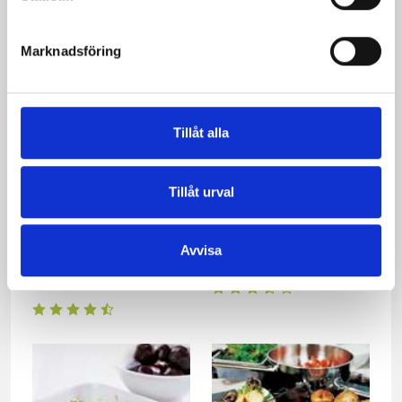
svamp och vitlök
med smakrika röror
Marknadsföring
Tillåt alla
Tillåt urval
Avvisa
Sommarpasta med
Pizzabullar
kyckling