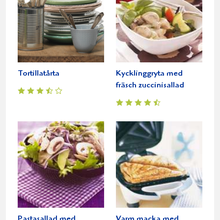
Tortillatårta
Kycklinggryta med
fräsch zuccinisallad
Pastasallad med
Varm macka med