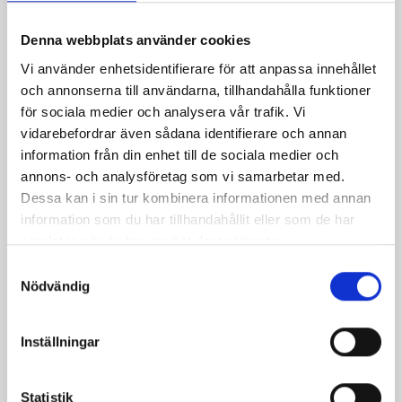
Denna webbplats använder cookies
Vi använder enhetsidentifierare för att anpassa innehållet
och annonserna till användarna, tillhandahålla funktioner
för sociala medier och analysera vår trafik. Vi
Varma mackor med
Fransk kycklinggryta
vidarebefordrar även sådana identifierare och annan
skinka, tomat och vitlök
information från din enhet till de sociala medier och
annons- och analysföretag som vi samarbetar med.
Dessa kan i sin tur kombinera informationen med annan
information som du har tillhandahållit eller som de har
samlat in när du har använt deras tjänster.
Samtyckesval
Nödvändig
Inställningar
Kycklinggryta med
Små goda skinkmackor
Statistik