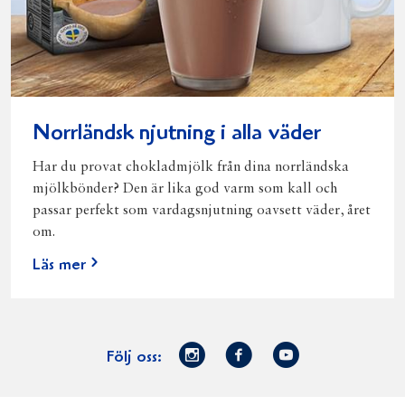
Norrländsk njutning i alla väder
Har du provat chokladmjölk från dina norrländska
mjölkbönder? Den är lika god varm som kall och
passar perfekt som vardagsnjutning oavsett väder, året
om.
Läs mer
Norrmejerier
Facebook
Youtube
Följ oss:
på