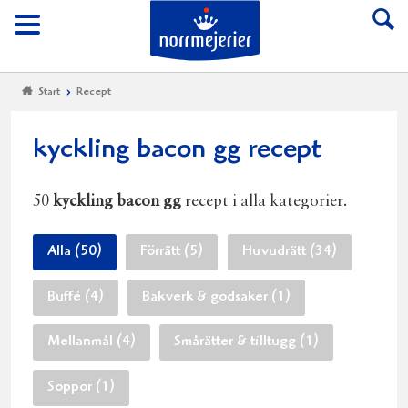
Till Norrmejerier start
Meny
Start
Recept
kyckling bacon gg recept
50
kyckling bacon gg
recept i alla kategorier.
Alla (50)
Förrätt (5)
Huvudrätt (34)
Buffé (4)
Bakverk & godsaker (1)
Mellanmål (4)
Smårätter & tilltugg (1)
Soppor (1)