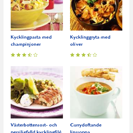
Kycklingpasta med
Kycklinggryta med
champinjoner
oliver
Västerbottensost- och
Currydoftande
persiljefylld kycklingfilé
linssoppa