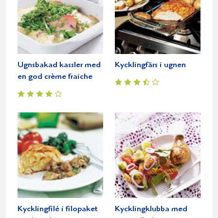
Ugnsbakad kassler med
Kycklingfärs i ugnen
en god crème fraiche
Kycklingfilé i filopaket
Kycklingklubba med