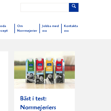
oda
Om
Jobba med
Kontakta
ecept
Norrmejerier
oss
oss
Bäst i test:
Norrmejeriers