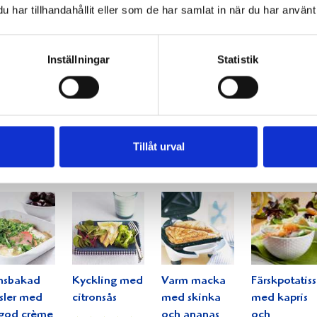
har tillhandahållit eller som de har samlat in när du har använt 
Inställningar
Statistik
ldjurspaté
Små goda
Risotto med
Sommarpast
d
skinkmackor
tomat och
med kycklin
franssås
med
bacon
smakrika
röror
Tillåt urval
nsbakad
Kyckling med
Varm macka
Färskpotatiss
sler med
citronsås
med skinka
med kapris
god crème
och ananas
och