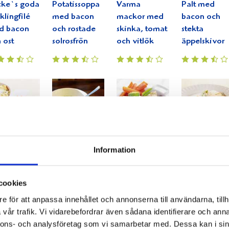
cke`s goda
Potatissoppa
Varma
Palt med
klingfilé
med bacon
mackor med
bacon och
d bacon
och rostade
skinka, tomat
stekta
 ost
solrosfrön
och vitlök
äppelskivor
tagratäng
Mild
Kycklinggryta
Stekt laxfilé
Information
 broccoli
gurksoppa
med svamp
med räkröra
 kassler
med Crème
och vitlök
Fraiche
cookies
e för att anpassa innehållet och annonserna till användarna, tillh
vår trafik. Vi vidarebefordrar även sådana identifierare och anna
nnons- och analysföretag som vi samarbetar med. Dessa kan i sin