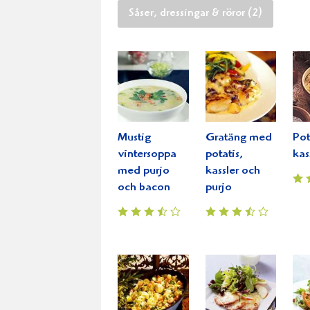
Såser, dressingar & röror (2)
Mustig
Gratäng med
Pot
vintersoppa
potatis,
kas
med purjo
kassler och
och bacon
purjo