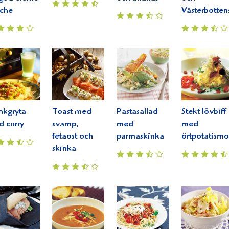
iche
Västerbotten
nkgryta
Toast med
Pastasallad
Stekt lövbiff
 curry
svamp,
med
med
fetaost och
parmaskinka
örtpotatismo
skinka