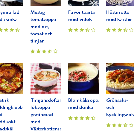
ymsallad
Mustig
Favoritpasta
Höstrisotto
d skinka
tomatsoppa
med vitlök
med kassler
med ost,
tomat och
timjan
atisk
Timjansdoftande
Blomkålssoppa
Grönsaks-
klingklubba
löksoppa
med skinka
och
d
gratinerad
kycklingwok
äddkokt
med
ladskål
Västerbottensost®