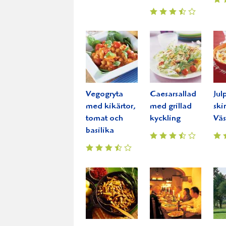
Vegogryta
Caesarsallad
Jul
med kikärtor,
med grillad
ski
tomat och
kyckling
Väs
basilika