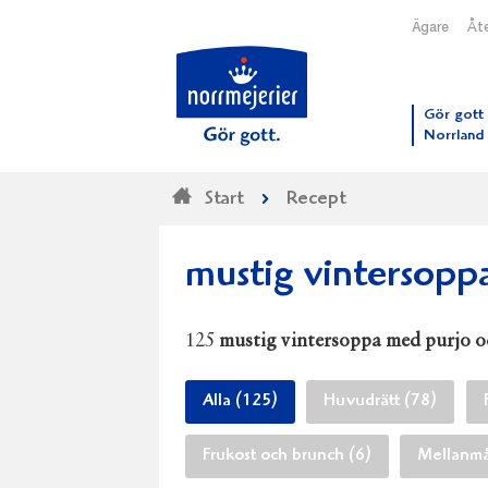
Ägare
Åte
Till N
Gör gott 
Norrland
Start
Recept
mustig vintersopp
125
mustig vintersoppa med purjo 
Alla (125)
Huvudrätt (78)
Frukost och brunch (6)
Mellanmå