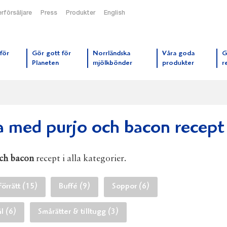
rförsäljare
Press
Produkter
English
orrmejerier startsida
för
Gör gott för
Norrländska
Våra goda
G
Planeten
mjölkbönder
produkter
r
a med purjo och bacon recept
och bacon
recept i alla kategorier.
Förrätt (15)
Buffé (9)
Soppor (6)
l (6)
Smårätter & tilltugg (3)