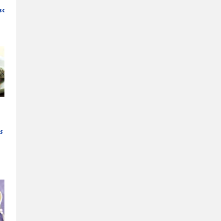
sost
s