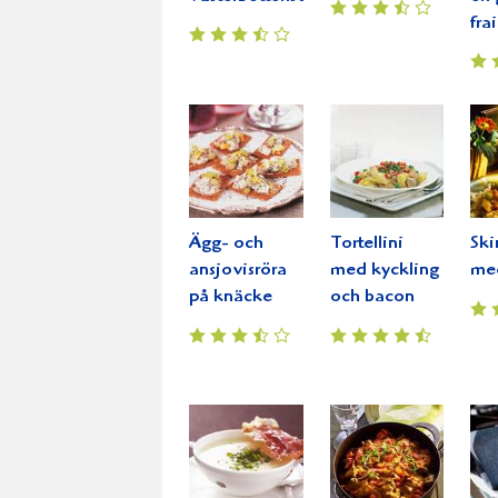
fra
Ägg- och
Tortellini
Ski
ansjovisröra
med kyckling
med
på knäcke
och bacon