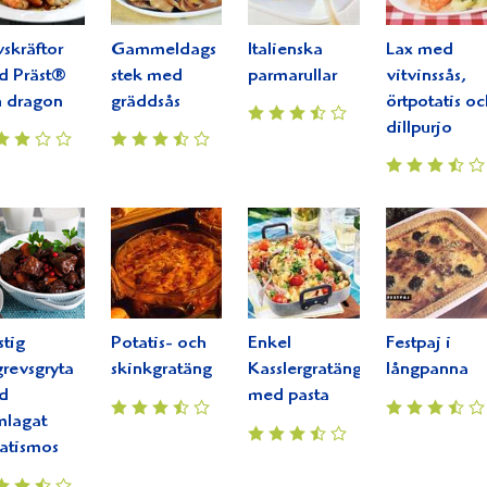
skräftor
Gammeldags
Italienska
Lax med
d Präst®
stek med
parmarullar
vitvinssås,
 dragon
gräddsås
örtpotatis oc
dillpurjo
tig
Potatis- och
Enkel
Festpaj i
revsgryta
skinkgratäng
Kasslergratäng
långpanna
d
med pasta
mlagat
atismos