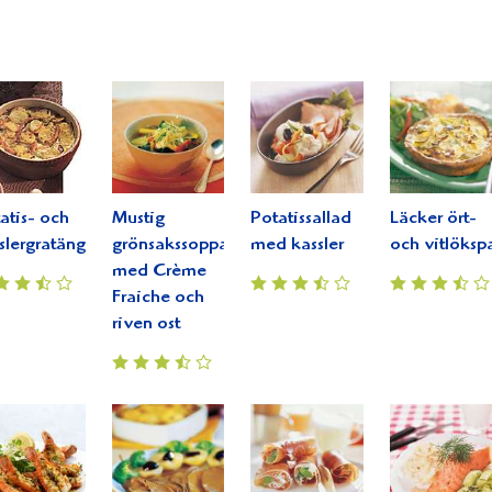
atis- och
Mustig
Potatissallad
Läcker ört-
slergratäng
grönsakssoppa
med kassler
och vitlöksp
med Crème
Fraiche och
riven ost