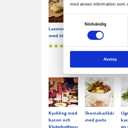
med annan information som du 
Samtyckesval
Nödvändig
Laxmousse
Picnicbog
Ska
med örtsås
med äppelsås
me
saf
Avvisa
Kyckling med
Skomakarlåda
Ug
bacon och
med pasta
kas
Västerbottensost
en 