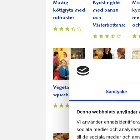
Mustig
Kycklingfilé
Mi
köttgryta med
med banan
kyc
rotfrukter
och
me
Västerbottensost
och
Vegetariska
Snabblagad
Pas
Samtycke
squashbiffar
baconsås
med
och
Denna webbplats använder 
Vi använder enhetsidentifierar
sociala medier och analysera 
till de sociala medier och a