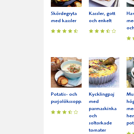
Skördegryta
Kassler, gott
Hav
med kassler
och enkelt
me
och
Potatis- och
Kycklingpaj
Mus
purjolökssoppa
med
hög
parmaskinka
me
och
he
soltorkade
pot
tomater