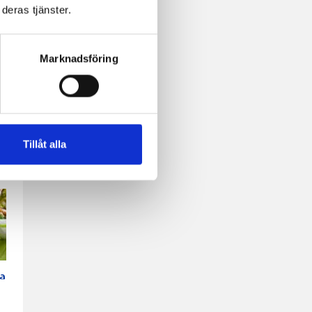
deras tjänster.
Marknadsföring
a
g
Tillåt alla
allad