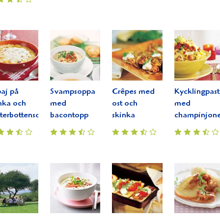
paj på
Svampsoppa
Crêpes med
Kycklingpast
nka och
med
ost och
med
terbottensost
bacontopp
skinka
champinjone