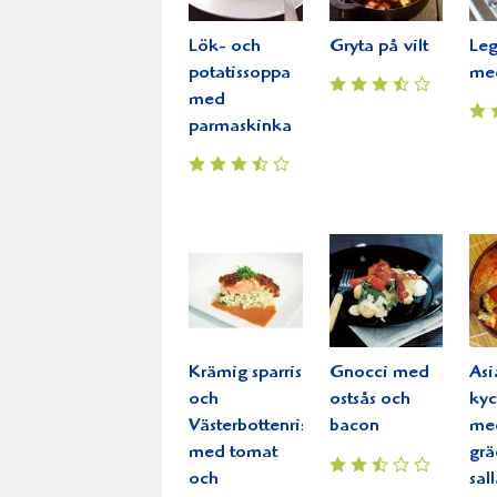
Lök- och
Gryta på vilt
Leg
potatissoppa
me
med
parmaskinka
Krämig sparris
Gnocci med
Asi
och
ostsås och
kyc
Västerbottenrisotto
bacon
me
med tomat
gr
och
sal