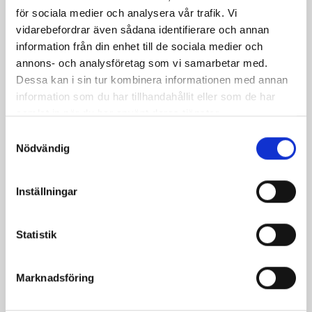
för sociala medier och analysera vår trafik. Vi
vidarebefordrar även sådana identifierare och annan
Monicas äppelkaka
Varma
information från din enhet till de sociala medier och
blåbärspannkakor med
annons- och analysföretag som vi samarbetar med.
vispgrädde
Dessa kan i sin tur kombinera informationen med annan
information som du har tillhandahållit eller som de har
samlat in när du har använt deras tjänster.
Samtyckesval
Nödvändig
Inställningar
Statistik
Pannkakor
Kanelkaka
Marknadsföring