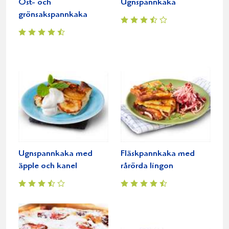
Ost- och
Ugnspannkaka
grönsakspannkaka
Ugnspannkaka med
Fläskpannkaka med
äpple och kanel
rårörda lingon