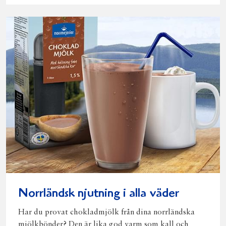
Norrländsk njutning i alla väder
Har du provat chokladmjölk från dina norrländska
mjölkbönder? Den är lika god varm som kall och