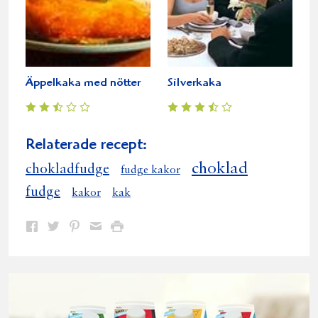
Äppelkaka med nötter
Silverkaka
Relaterade recept:
choklad
chokladfudge
fudge kakor
fudge
kakor
kak
Dela
Dela
Dela
Dela
Skriv
på
på
på
via
ut
Facebook
Twitter
Pinterest
e-
post