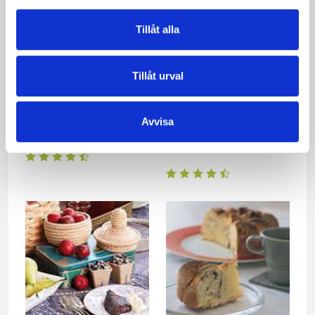
Tillåt alla
Tillåt urval
Avvisa
Chokladkaka
Kronans kaka med
svartvinbärssås