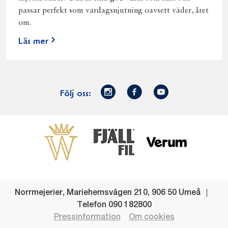
passar perfekt som vardagsnjutning oavsett väder, året
om.
Läs mer
Norrmejerier
Facebook
Youtube
Följ oss:
på
Instagram
Västerbottensost
Fjällfil
Verum
Start
Gör gott för
Gör gott för
Norrländska
Våra
Goda 
Norrland
Planeten
mjölkbönder
goda
Fisk
produkter
Levande
Matsvinn
Betessläpp
Fläskf
Norrmejerier
,
Mariehemsvägen 210
,
906 50
Umeå
landsbygd
Mjölkgården,
Dina
Kyckl
Telefon
090 182800
och
mejeriet och
norrländska
Norrl
Pressinformation
Om cookies
lokalsamhälle
klimatet
mjölkbönder
Nötkö