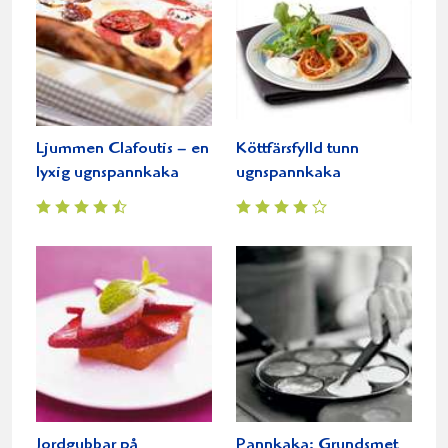
Ljummen Clafoutis – en
Köttfärsfylld tunn
lyxig ugnspannkaka
ugnspannkaka
Jordgubbar på
Pannkaka: Grundsmet