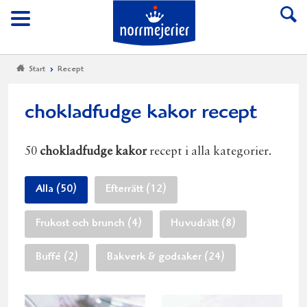
Till Norrmejerier start
Meny
Start
Recept
chokladfudge kakor recept
50
chokladfudge kakor
recept i alla kategorier.
Alla (50)
Efterrätt (12)
Frukost och brunch (4)
Huvudrätt (8)
Buffé (2)
Bakverk & godsaker (24)