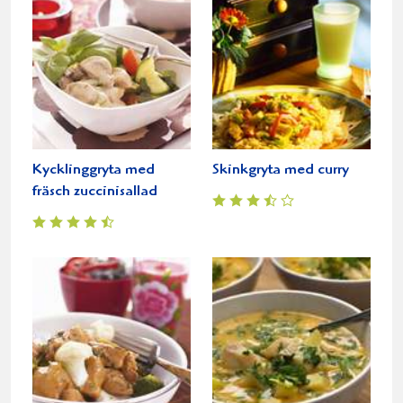
Kycklinggryta med
Skinkgryta med curry
fräsch zuccinisallad