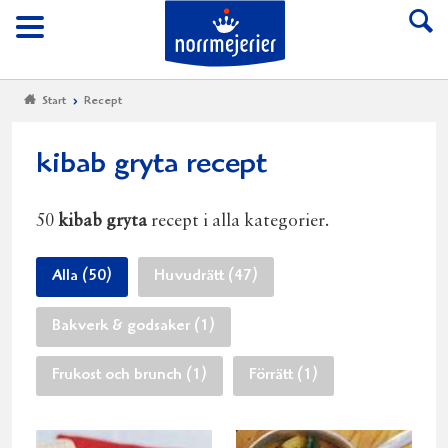
Till Norrmejerier start
Meny
Start
Recept
kibab gryta recept
50
kibab gryta
recept i alla kategorier.
Alla (50)
Huvudrätt (47)
Bakverk & godsaker (1)
Frukost och brunch (1)
Förrätt (1)