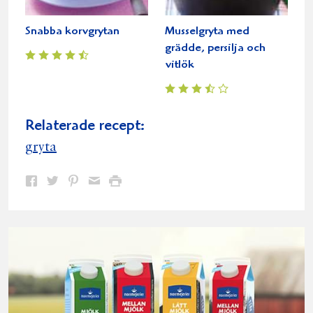
Snabba korvgrytan
Musselgryta med
grädde, persilja och
vitlök
Relaterade recept:
gryta
Dela
Dela
Dela
Dela
Skriv
på
på
på
via
ut
Facebook
Twitter
Pinterest
e-
post