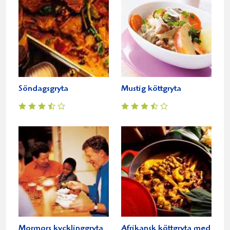
Söndagsgryta
Mustig köttgryta
Mormors kycklinggryta
Afrikansk köttgryta med