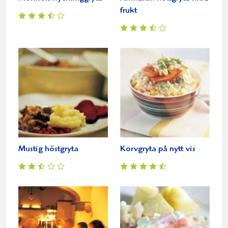
frukt
Mustig höstgryta
Korvgryta på nytt vis