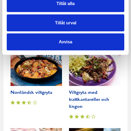
Tillåt alla
Snabba fiskgrytan
Snabb kycklinggryta
Tillåt urval
Avvisa
Norrländsk viltgryta
Viltgryta med
trattkantareller och
lingon