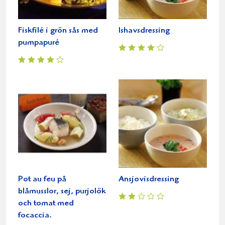
Fiskfilé i grön sås med
Ishavsdressing
pumpapuré
Pot au feu på
Ansjovisdressing
blåmusslor, sej, purjolök
och tomat med
focaccia.