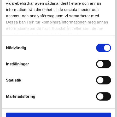
vidarebefordrar även sådana identifierare och annan
information från din enhet till de sociala medier och
annons- och analysföretag som vi samarbetar med.
Dessa kan i sin tur kombinera informationen med annan
information som du har tillhandahållit eller som de har
samlat in när du har använt deras tjänster.
Samtyckesval
Nödvändig
Inställningar
Lyxig laxsoppa
Lyxig laxgratäng
Statistik
Marknadsföring