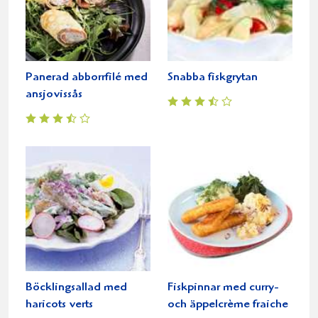
Panerad abborrfilé med
Snabba fiskgrytan
ansjovissås
Böcklingsallad med
Fiskpinnar med curry-
haricots verts
och äppelcrème fraiche