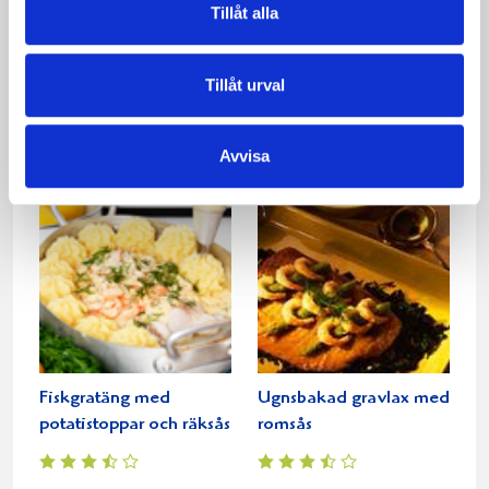
Tillåt alla
Skaldjurspaté med
Skaldjurssoppa med
Tillåt urval
saffranssås
saffran och chili
Avvisa
Fiskgratäng med
Ugnsbakad gravlax med
potatistoppar och räksås
romsås