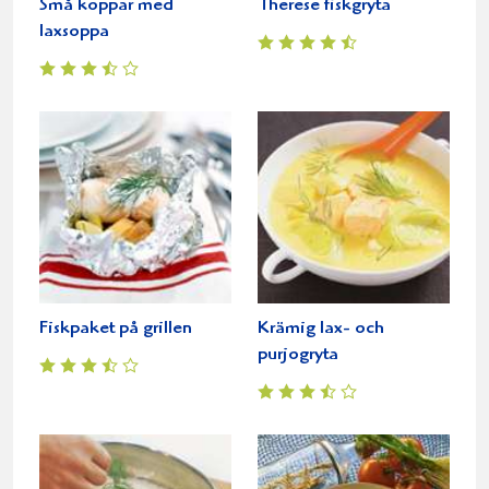
Små koppar med
Therese fiskgryta
laxsoppa
Fiskpaket på grillen
Krämig lax- och
purjogryta