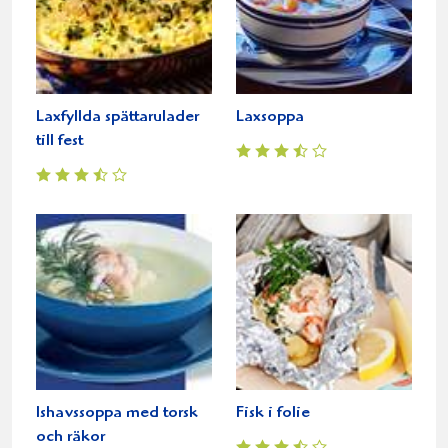
Laxfyllda spättarulader
Laxsoppa
till fest
Ishavssoppa med torsk
Fisk i folie
och räkor