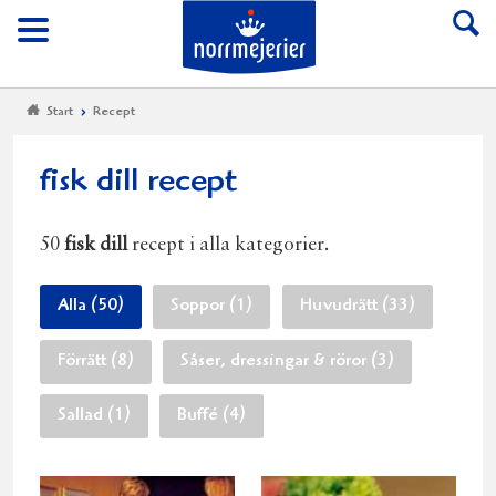
Till Norrmejerier start
Meny
Start
Recept
fisk dill recept
50
fisk dill
recept i alla kategorier.
Alla (50)
Soppor (1)
Huvudrätt (33)
Förrätt (8)
Såser, dressingar & röror (3)
Sallad (1)
Buffé (4)