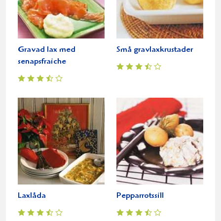
Gravad lax med
Små gravlaxkrustader
senapsfraiche
Laxlåda
Pepparrotssill