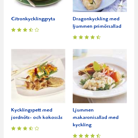
Citronkycklinggryta
Dragonkyckling med
ljummen primörsallad
Kycklingspett med
Ljummen
jordnöts- och kokossås
makaronisallad med
kyckling