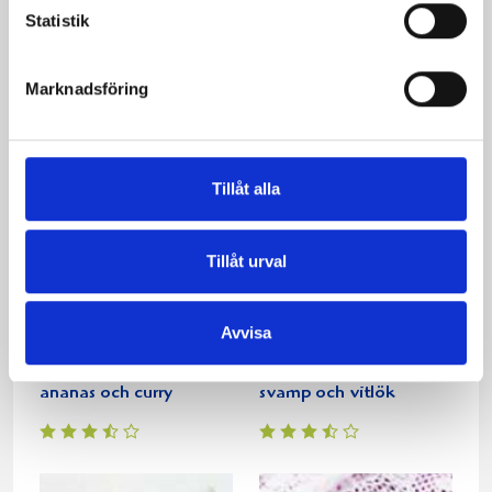
Kyckling med
Dillkyckling
Statistik
ingefärssås och grillad
paprika
Marknadsföring
Tillåt alla
Tillåt urval
Avvisa
Kycklingröra med
Kycklinggryta med
ananas och curry
svamp och vitlök