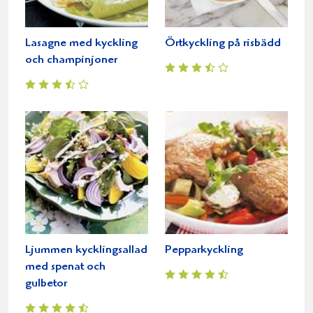
Lasagne med kyckling
Örtkyckling på risbädd
och champinjoner
Ljummen kycklingsallad
Pepparkyckling
med spenat och
gulbetor