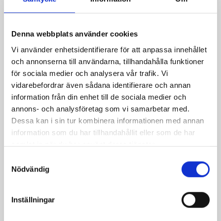
Denna webbplats använder cookies
Vi använder enhetsidentifierare för att anpassa innehållet
Chilimarinerad
Kycklinggryta med
och annonserna till användarna, tillhandahålla funktioner
kyckling- och
fräsch zuccinisallad
för sociala medier och analysera vår trafik. Vi
quinoasallad med
vidarebefordrar även sådana identifierare och annan
yoghurtsås
information från din enhet till de sociala medier och
annons- och analysföretag som vi samarbetar med.
Dessa kan i sin tur kombinera informationen med annan
information som du har tillhandahållit eller som de har
samlat in när du har använt deras tjänster.
Samtyckesval
Nödvändig
Inställningar