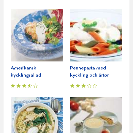
Amerikansk
Pennepasta med
kycklingsallad
kyckling och ärtor