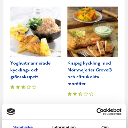
Yoghurtmarinerade
Krispig kyckling med
kyckling- och
Norrmejerier Greve®
grönsaksspett
och citruskokta
morötter
Samtycke
Information
Om