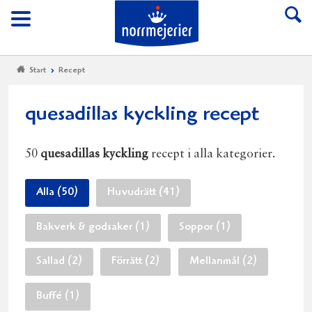
Till Norrmejerier start
Meny
Start
Recept
quesadillas kyckling recept
50
quesadillas kyckling
recept i alla kategorier.
Alla (50)
Huvudrätt (41)
Bakverk & godsaker (1)
Soppor (1)
Sallad (2)
Förrätt (2)
Mellanmål (2)
Buffé (1)