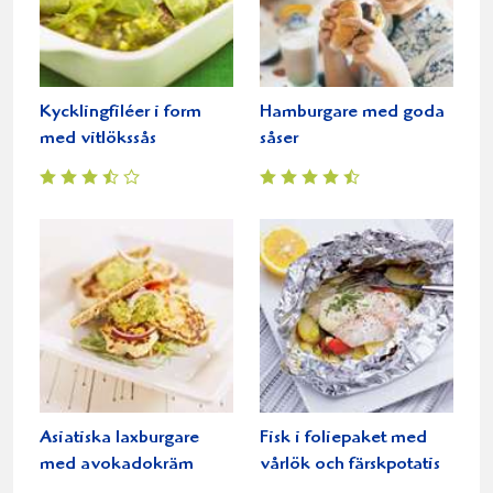
Kycklingfiléer i form
Hamburgare med goda
med vitlökssås
såser
Asiatiska laxburgare
Fisk i foliepaket med
med avokadokräm
vårlök och färskpotatis