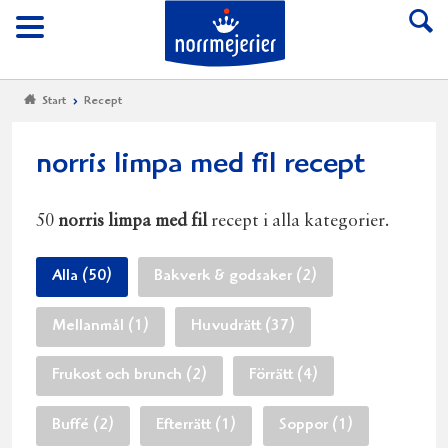
Till Norrmejerier start
Meny
Start
Recept
norris limpa med fil recept
50
norris limpa med fil
recept i alla kategorier.
Alla (50)
Bakverk & godsaker (2)
Mellanmål (1)
Huvudrätt (37)
Frukost och brunch (2)
Förrätt (4)
Buffé (2)
Efterrätt (1)
Soppor (1)