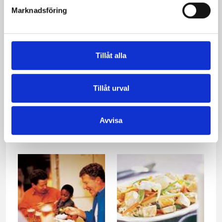
Marknadsföring
Tillåt alla
Tillåt urval
Gratinerad torsk med
Lax med senapstäcke
Franska Örter
och krämig sås
Avvisa