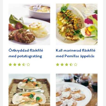
Örtkryddad fläskfilé
Kall marinerad fläskfilé
med potatisgratäng
med Pernillas äppelsås