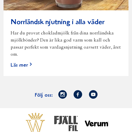
Norrländsk njutning i alla väder
Har du provat chokladmjölk från dina norrländska
mjölkbönder? Den är lika god varm som kall och
passar perfekt som vardagsnjutning oavsett väder, året
om.
Läs mer
Norrmejerier
Facebook
Youtube
Följ oss:
på
Instagram
Västerbottensost
Fjällfil
Verum
Start
Gör gott för
Gör gott för
Norrländska
Våra
Goda 