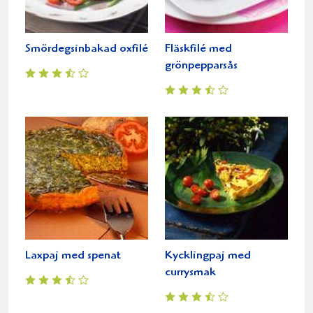
Smördegsinbakad oxfilé
Fläskfilé med
grönpepparsås
Laxpaj med spenat
Kycklingpaj med
currysmak