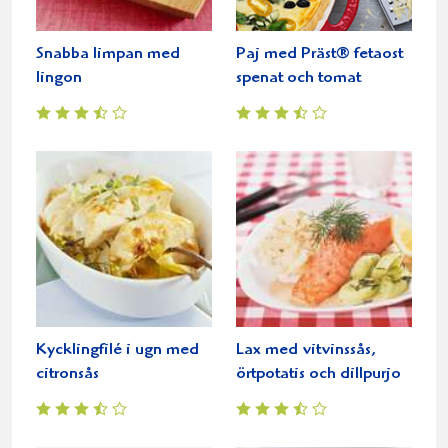
Snabba limpan med
Paj med Präst® fetaost
lingon
spenat och tomat
Kycklingfilé i ugn med
Lax med vitvinssås,
citronsås
örtpotatis och dillpurjo