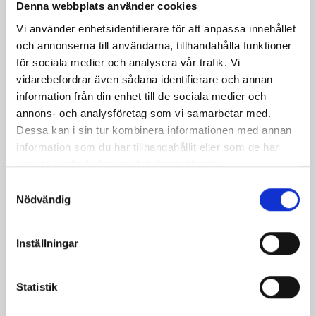
Denna webbplats använder cookies
Vi använder enhetsidentifierare för att anpassa innehållet
och annonserna till användarna, tillhandahålla funktioner
Potatisbullar med
Kycklingsoppa med
för sociala medier och analysera vår trafik. Vi
knaperstekt bacon
kokosmjölk
vidarebefordrar även sådana identifierare och annan
information från din enhet till de sociala medier och
annons- och analysföretag som vi samarbetar med.
Dessa kan i sin tur kombinera informationen med annan
information som du har tillhandahållit eller som de har
samlat in när du har använt deras tjänster.
Samtyckesval
Nödvändig
Inställningar
Fläskfilé panerad med
Kycklingpasta med
Västerbottensost
champinjoner
Statistik