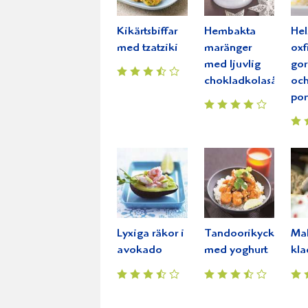
Kikärtsbiffar
Hembakta
Hel
med tzatziki
maränger
oxf
med ljuvlig
gor
chokladkolasås
oc
por
Lyxiga räkor i
Tandoorikyckling
Mal
avokado
med yoghurt
kl