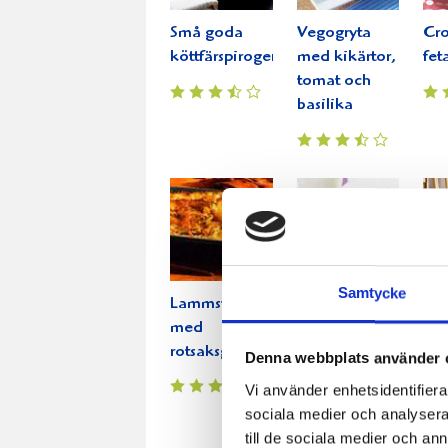
Små goda
Vegogryta
Cro
köttfärspiroger
med kikärtor,
fet
tomat och
basilika
Samtycke
Lammstek
Tunnbrödsrulle
Gri
med
med
ros
rotsaksgratäng
hemgjord
pot
Denna webbplats använder 
räksallad
Vi använder enhetsidentifierar
sociala medier och analysera 
till de sociala medier och a