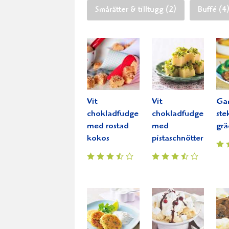
Smårätter & tilltugg (2)
Buffé (4
Vit
Vit
Ga
chokladfudge
chokladfudge
ste
med rostad
med
grä
kokos
pistaschnötter