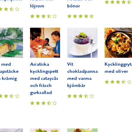
löjrom
bönor
x med
Asiatiska
Vit
Kycklinggryt
apstäcke
kycklingspett
chokladpannacotta
med oliver
 krämig
med sataysås
med varma
och fräsch
björnbär
gurksallad