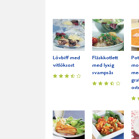
Lövbiff med
Fläskkotlett
Pot
vitlöksost
med lyxig
mo
svampsås
me
gra
ost