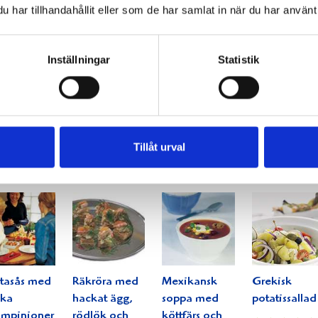
har tillhandahållit eller som de har samlat in när du har använt 
Inställningar
Statistik
inerat
Svampsoppa
Potatisbullar
Maräng- och
t med
med
med
jordgubbstår
eirasås
bacontopp
knaperstekt
med
bacon
citronfraiche
Tillåt urval
tasås med
Räkröra med
Mexikansk
Grekisk
ska
hackat ägg,
soppa med
potatissallad
ampinjoner
rödlök och
köttfärs och