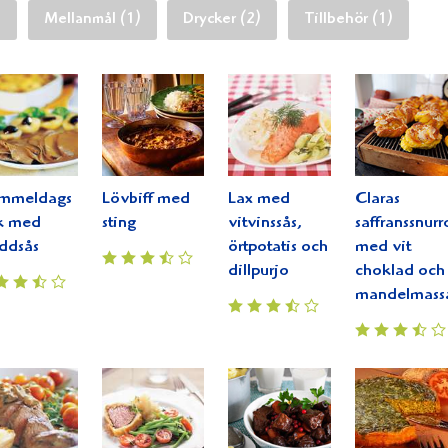
)
Mellanmål (1)
Drycker (2)
Tillbehör (1)
mmeldags
Lövbiff med
Lax med
Claras
k med
sting
vitvinssås,
saffranssnurr
ddsås
örtpotatis och
med vit
dillpurjo
choklad och
mandelmass