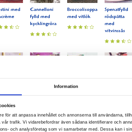
stini med
Cannelloni
Broccolisoppa
Spenatfylld
acrème
fylld med
med vitlök
rödspätta
kycklingröra
med
vitvinssås
Information
llad
Sill med
Krämig soppa
Spenat- och
tbiff med
Västerbottensost
med räkor
ostfyllda
atissallad
och löjrom
smördegspir
cookies
e för att anpassa innehållet och annonserna till användarna, tillh
vår trafik. Vi vidarebefordrar även sådana identifierare och anna
nnons- och analysföretag som vi samarbetar med. Dessa kan i sin