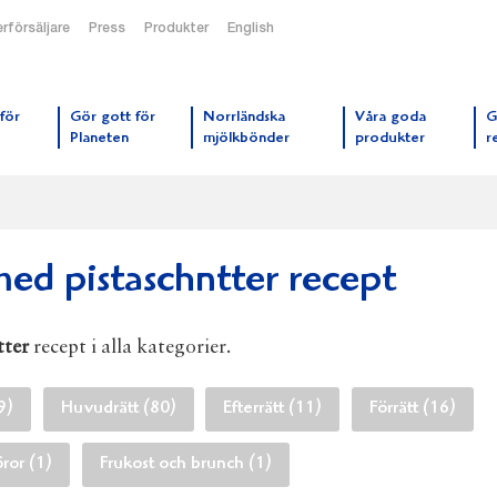
rförsäljare
Press
Produkter
English
orrmejerier startsida
för
Gör gott för
Norrländska
Våra goda
G
Planeten
mjölkbönder
produkter
r
med pistaschntter recept
tter
recept i alla kategorier.
9)
Huvudrätt (80)
Efterrätt (11)
Förrätt (16)
öror (1)
Frukost och brunch (1)