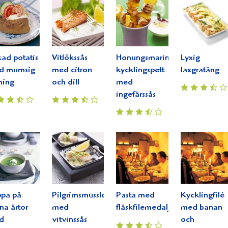
ad potatis
Vitlökssås
Honungsmarinerade
Lyxig
d mumsig
med citron
kycklingspett
laxgratäng
lning
och dill
med
ingefärssås
ppa på
Pilgrimsmusslor
Pasta med
Kycklingfilé
na ärtor
med
fläskfilemedaljonger
med banan
d
vitvinssås
och