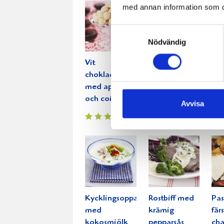
med annan information som du 
Samtyckesval
Nödvändig
Vit
Skaldjurspaj
Mar
chokladtryffel
med sparris
köt
med apelsin
mad
och cointreau
Avvisa
Kycklingsoppa
Rostbiff med
Pas
med
krämig
fär
kokosmjölk
pepparsås
ch