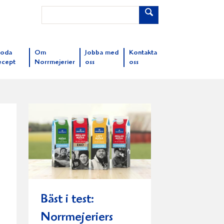
oda
Om
Jobba med
Kontakta
ecept
Norrmejerier
oss
oss
Bäst i test:
Norrmejeriers