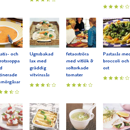
atis- och
Ugnsbakad
fetaoströra
Pastasås me
rotssoppa
lax med
med vitlök &
broccoli och
d
gräddig
soltorkade
ost
tinerade
vitvinssås
tomater
smörgåsar