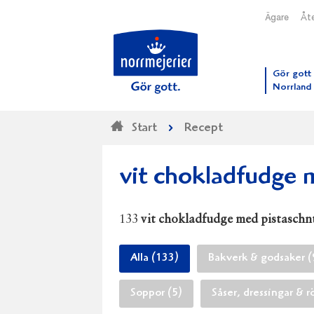
Ägare
Åte
Till N
Gör gott 
Norrland
Start
Recept
vit chokladfudge 
133
vit chokladfudge med pistaschn
Alla (133)
Bakverk & godsaker (
Soppor (5)
Såser, dressingar & r