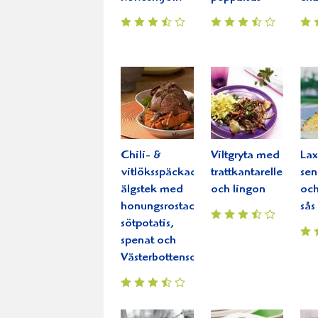
Chili- &
Viltgryta med
La
vitlöksspäckad
trattkantareller
sen
älgstek med
och lingon
och
honungsrostad
sås
sötpotatis,
spenat och
Västerbottensost