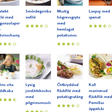
stekt
Smördegsinbakad
Mustig
Laxpaj med
ilé med
oxfilé
högrevsgryta
spenat
gonzolapotatis
med
h
hemlagat
tvinschampinjoner
potatismos
ins vita
Lyxig
Örtkryddad
Kall
addkaka
jordärtskockssoppa
fläskfilé med
marinerad
med
potatisgratäng
fläskfilé med
pilgrimsmussla
Pernillas
äppelsås