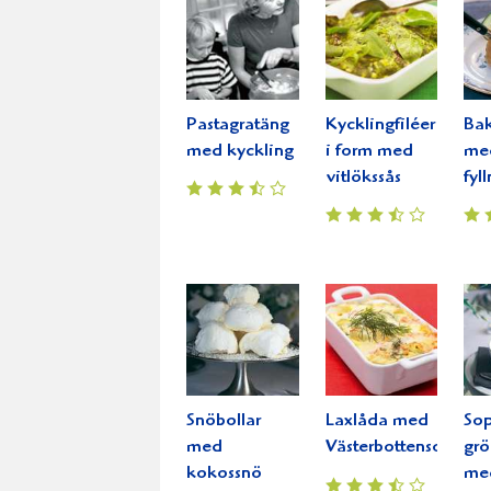
Pastagratäng
Kycklingfiléer
Bak
med kyckling
i form med
me
vitlökssås
fyl
Snöbollar
Laxlåda med
So
med
Västerbottensost®
grö
kokossnö
me