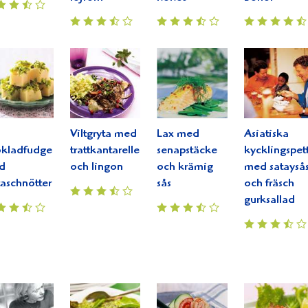
Viltgryta med
Lax med
Asiatiska
okladfudge
trattkantareller
senapstäcke
kycklingspet
d
och lingon
och krämig
med satayså
taschnötter
sås
och fräsch
gurksallad