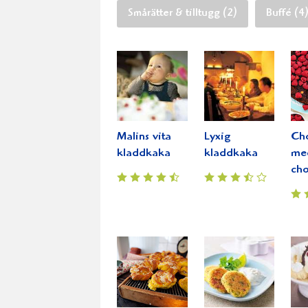
Smårätter & tilltugg (2)
Buffé (4
Malins vita
Lyxig
Ch
kladdkaka
kladdkaka
me
cho