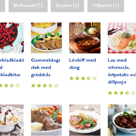
)
Mellanmål (1)
Drycker (2)
Tillbehör (1)
okladkladdkaka
Gammeldags
Lövbiff med
Lax med
d
stek med
sting
vitvinssås,
kladbitar
gräddsås
örtpotatis oc
dillpurjo