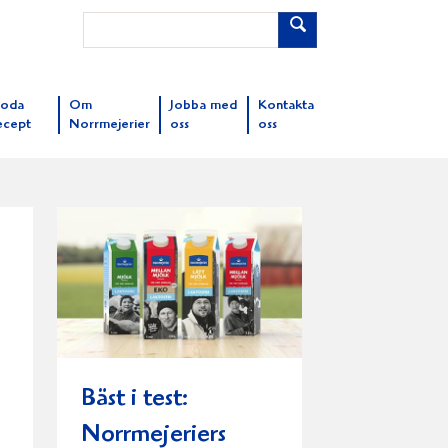
oda
Om
Jobba med
Kontakta
ecept
Norrmejerier
oss
oss
Bäst i test:
Norrmejeriers