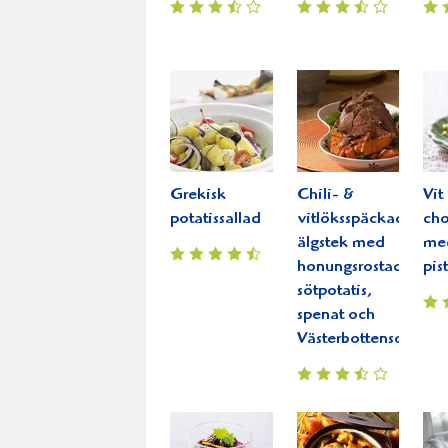
Grekisk
Chili- &
Vit
potatissallad
vitlöksspäckad
ch
älgstek med
me
honungsrostad
pis
sötpotatis,
spenat och
Västerbottensost