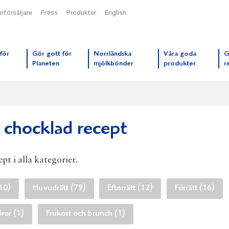
rförsäljare
Press
Produkter
English
orrmejerier startsida
för
Gör gott för
Norrländska
Våra goda
G
Planeten
mjölkbönder
produkter
r
 chocklad recept
pt i alla kategorier.
10)
Huvudrätt (79)
Efterrätt (12)
Förrätt (16)
öror (1)
Frukost och brunch (1)