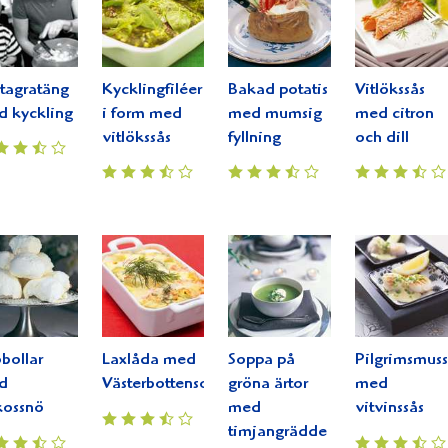
tagratäng
Kycklingfiléer
Bakad potatis
Vitlökssås
 kyckling
i form med
med mumsig
med citron
vitlökssås
fyllning
och dill
bollar
Laxlåda med
Soppa på
Pilgrimsmuss
d
Västerbottensost®
gröna ärtor
med
kossnö
med
vitvinssås
timjangrädde