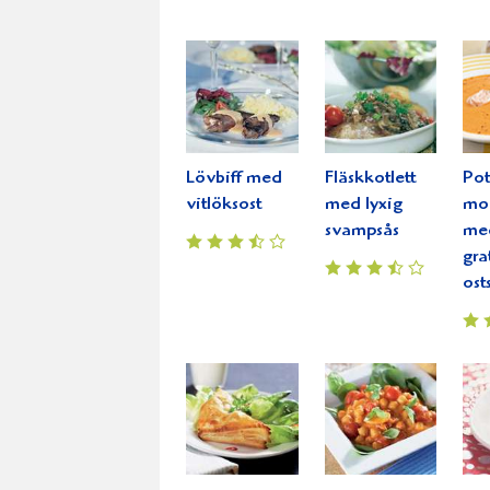
Lövbiff med
Fläskkotlett
Pot
vitlöksost
med lyxig
mo
svampsås
me
gra
ost