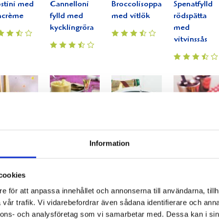
stini med
Cannelloni
Broccolisoppa
Spenatfylld
acrème
fylld med
med vitlök
rödspätta
kycklingröra
med
vitvinssås
llad
Sill med
Krämig soppa
Spenat- och
Information
tbiff med
Västerbottensost
med räkor
ostfyllda
atissallad
och löjrom
smördegspir
cookies
e för att anpassa innehållet och annonserna till användarna, tillh
vår trafik. Vi vidarebefordrar även sådana identifierare och anna
nnons- och analysföretag som vi samarbetar med. Dessa kan i sin