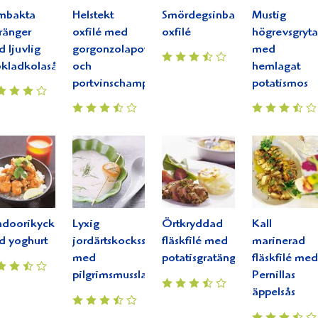
mbakta
Helstekt
Smördegsinbakad
Mustig
ränger
oxfilé med
oxfilé
högrevsgryta
 ljuvlig
gorgonzolapotatis
med
kladkolasås
och
hemlagat
portvinschampinjoner
potatismos
doorikyckling
Lyxig
Örtkryddad
Kall
d yoghurt
jordärtskockssoppa
fläskfilé med
marinerad
med
potatisgratäng
fläskfilé med
pilgrimsmussla
Pernillas
äppelsås