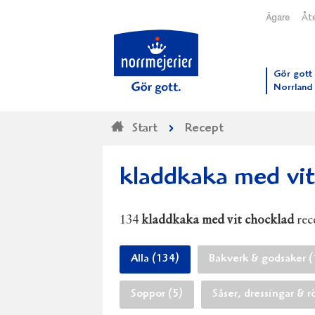
Ägare
Åte
Till N
Gör gott 
Norrland
Start
Recept
kladdkaka med vit
134
kladdkaka med vit chocklad
rece
Alla (134)
Bakverk & godsaker (
Soppor (5)
Såser, dressingar & r