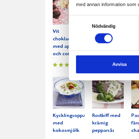
med annan information som du 
Samtyckesval
Nödvändig
Vit
Skaldjurspaj
Mar
chokladtryffel
med sparris
köt
med apelsin
mad
och cointreau
Avvisa
Kycklingsoppa
Rostbiff med
Pas
med
krämig
fär
kokosmjölk
pepparsås
ch