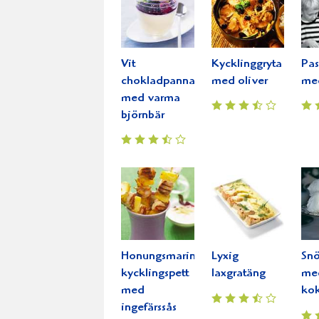
Vit
Kycklinggryta
Pas
chokladpannacotta
med oliver
med
med varma
björnbär
Honungsmarinerade
Lyxig
Snö
kycklingspett
laxgratäng
me
med
ko
ingefärssås