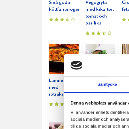
Små goda
Vegogryta
Cro
köttfärspiroger
med kikärtor,
fet
tomat och
basilika
Lammstek
Tunnbrödsrulle
Gri
Samtycke
med
med
ros
rotsaksgratäng
hemgjord
pot
räksallad
Denna webbplats använder 
Vi använder enhetsidentifierar
sociala medier och analysera 
till de sociala medier och a