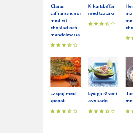
Claras
Kikärtsbiffar
He
saffranssnurror
med tzatziki
ma
med vit
med
choklad och
cho
mandelmassa
Laxpaj med
Lyxiga räkor i
Tan
spenat
avokado
me