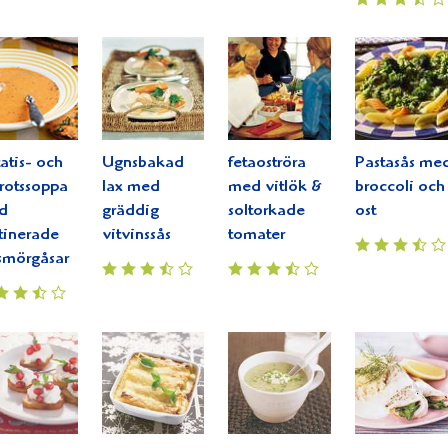
atis- och
Ugnsbakad
fetaoströra
Pastasås me
rotssoppa
lax med
med vitlök &
broccoli och
d
gräddig
soltorkade
ost
tinerade
vitvinssås
tomater
smörgåsar