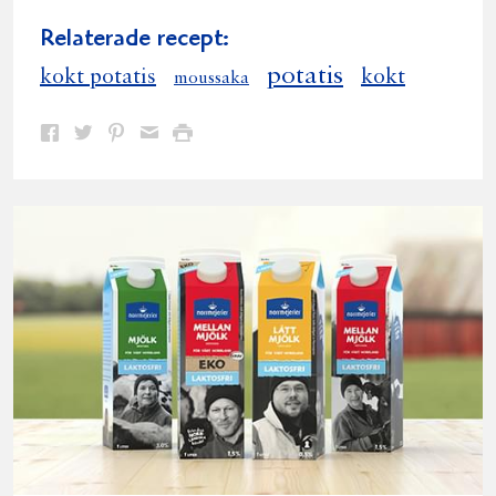
Relaterade recept:
potatis
kokt potatis
kokt
moussaka
Dela
Dela
Dela
Dela
Skriv
på
på
på
via
ut
Facebook
Twitter
Pinterest
e-
post