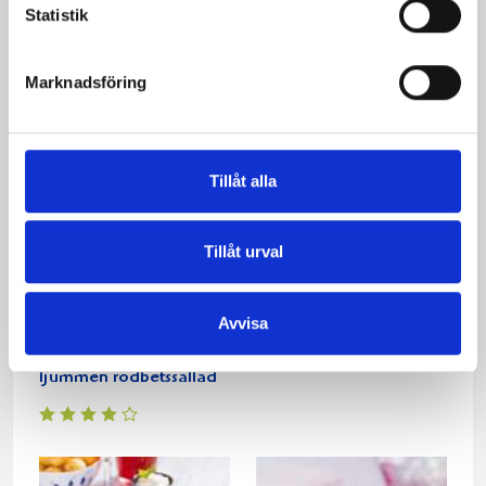
grönsaker
Statistik
Marknadsföring
Tillåt alla
Tillåt urval
Dragonfylld fläskfilé
Frestande fisksoppa
Avvisa
serveras med nykokt
färskpotatis och
ljummen rödbetssallad