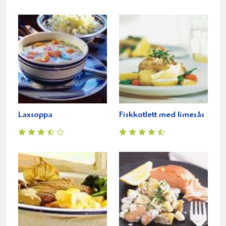
Laxsoppa
Fiskkotlett med limesås