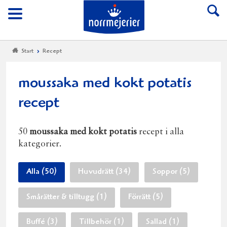
Till Norrmejerier start
Meny
Start
Recept
moussaka med kokt potatis
recept
50
moussaka med kokt potatis
recept i alla
kategorier.
Alla (50)
Huvudrätt (34)
Soppor (5)
Smårätter & tilltugg (1)
Förrätt (5)
Buffé (3)
Tillbehör (1)
Sallad (1)