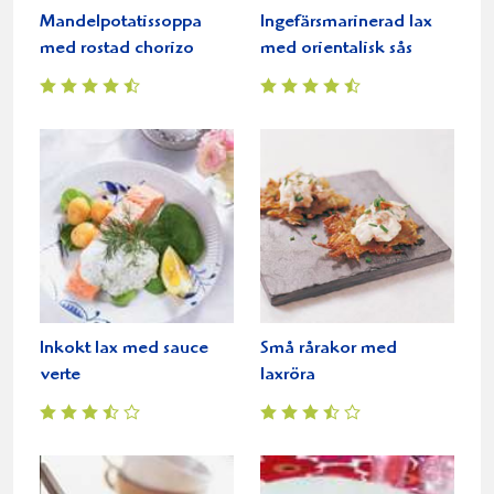
Mandelpotatissoppa
Ingefärsmarinerad lax
med rostad chorizo
med orientalisk sås
Inkokt lax med sauce
Små rårakor med
verte
laxröra