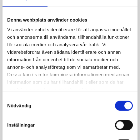
Denna webbplats använder cookies
Vi använder enhetsidentifierare för att anpassa innehållet
Korv- och grönsakspytt
Vitello tonnato
och annonserna till användarna, tillhandahålla funktioner
med senapssås
för sociala medier och analysera vår trafik. Vi
vidarebefordrar även sådana identifierare och annan
information från din enhet till de sociala medier och
annons- och analysföretag som vi samarbetar med.
Dessa kan i sin tur kombinera informationen med annan
information som du har tillhandahållit eller som de har
samlat in när du har använt deras tjänster.
Samtyckesval
Nödvändig
Inställningar
Potatisformar med
Frittata med räkor,
Västerbottensost
Västerbottensost och