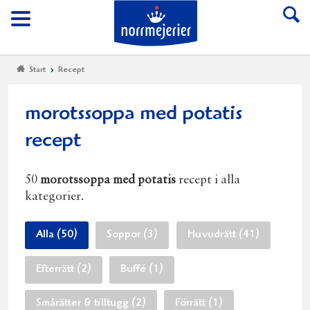
Till Norrmejerier start
Meny
Start
Recept
morotssoppa med potatis
recept
50
morotssoppa med potatis
recept i alla
kategorier.
Alla (50)
Soppor (3)
Huvudrätt (41)
Efterrätt (2)
Buffé (1)
Smårätter & tilltugg (2)
Förrätt (1)