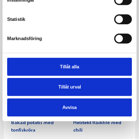
Statistik
Fisk i foliepaket med
Lyxig laxgratäng
Marknadsföring
vårlök och färskpotatis
Tillåt alla
Tillåt urval
Avvisa
Bakad potatis med
Helstekt fläskfilé med
tonfiskröra
chili