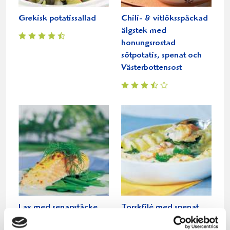
Grekisk potatissallad
Chili- & vitlöksspäckad
älgstek med
honungsrostad
sötpotatis, spenat och
Västerbottensost
Lax med senapstäcke
Torskfilé med spenat
och krämig sås
och räkor