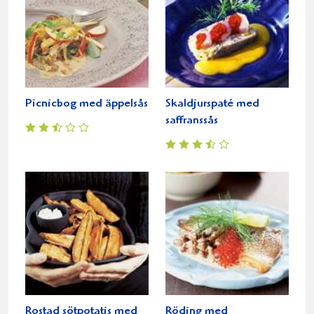
Picnicbog med äppelsås
Skaldjurspaté med
saffranssås
Rostad sötpotatis med
Röding med