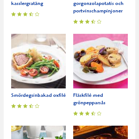
kasslergratäng
gorgonzolapotatis och
portvinschampinjoner
Smördegsinbakad oxfilé
Fläskfilé med
grönpepparsås