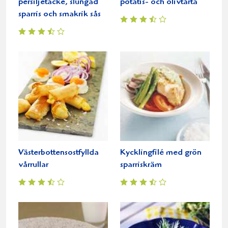
persiljetäcke, slungad
potatis- och olivtårta
sparris och smakrik sås
Västerbottensostfyllda
Kycklingfilé med grön
vårrullar
sparriskräm