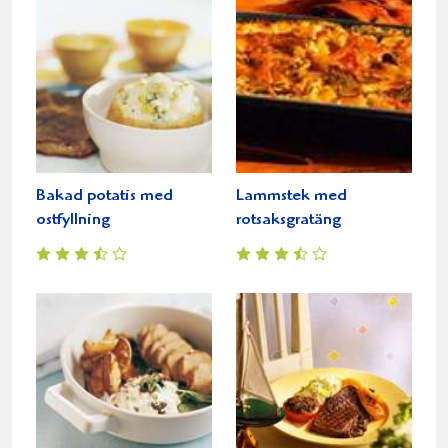
Bakad potatis med
Lammstek med
ostfyllning
rotsaksgratäng