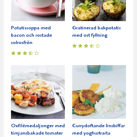
Potatissoppa med
Gratinerad bakpotatis
bacon och rostade
med ost fyllning
solrosfrön
Oxfilémedaljonger med
Currydoftande linsbiffar
timjansbakade tomater
med yoghurtraita