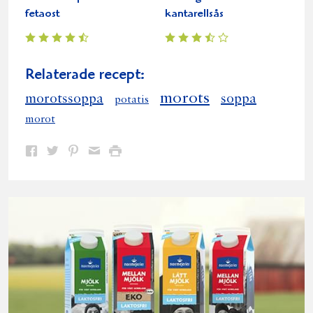
fetaost
kantarellsås
Relaterade recept:
morots
morotssoppa
soppa
potatis
morot
Dela
Dela
Dela
Dela
Skriv
på
på
på
via
ut
Facebook
Twitter
Pinterest
e-
post